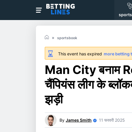
sport
sportsbook
This event has expired
more betting 
Man City बनाम 
चैंपियंस लीग के ब्लॉक
झड़ी
By
James Smith
11 फरवरी 2025