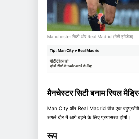
Manchester सिटी और Real Madrid (गेटी इमेजेज)
Tip: Man City v Real Madrid
बीटीटीएस हां
दोनों टीमों के स्कोर करने के लिए
मैनचेस्टर सिटी बनाम रियल मैड्रि
Man City और Real Madrid बीच एक बहुप्रतीक्षित म
अगले दौर में आगे बढ़ने के लिए प्रयासरत होंगी।
रूप