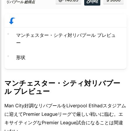
リバプール 総得点
マンチェスター・シティ対リバプール プレビュ
ー
形状
マンチェスター・シティ対リバプー
ル プレビュー
Man City好調なリバプールをLiverpool Etihadスタジアム
に迎えてPremier Leagueリーグで厳しい戦いに臨む。エ
キサイティングなPremier League試合になることは間違