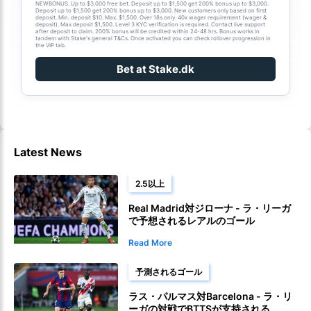
NEWBONUS. Up to $3,000 free bet. Deposit up to $1,500 get 200% bonus up to $3,000.
Deposit up to $1,500 get 200% bonus up to $3,000. New customers only based on first
deposit. Min. deposit $10. Max. $1,500. Over 18s only. 40x wager requirement (wager &
deposit). Max deposit $1,500. Level 3 KYC verification is required. Contact live support
after deposit to claim. 200% bonus will be credited within 24-48 hrs. Bonus works in
tandem with Stake's general T&Cs. Once activated you can check rollover progression in
the VIP tab.
Bet at Stake.dk
Latest News
2.5以上
Real Madrid対ジローナ - ラ・リーガ
で予想されるレアルのゴール
Read More
予測されるゴール
ラス・パルマス対Barcelona - ラ・リ
ーガの対戦でBTTSが支持される