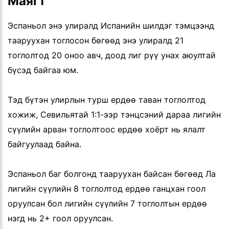
Маягт
Эспаньол энэ улиралд Испанийн шилдэг тэмцээнд
тааруухан тоглосон бөгөөд энэ улиралд 21
тоглолтод 20 оноо авч, доод лиг рүү унах аюултай
бүсэд байгаа юм.
Тэд бүтэн улирлын турш ердөө таван тоглолтод
хожиж, Севильятай 1:1-ээр тэнцсэний дараа лигийн
сүүлийн арван тоглолтоос ердөө хоёрт нь ялалт
байгуулаад байна.
Эспаньол баг болгонд тааруухан байсан бөгөөд Ла
лигийн сүүлийн 8 тоглолтод ердөө ганцхан гоол
оруулсан бол лигийн сүүлийн 7 тоглолтын ердөө
нэгд нь 2+ гоол оруулсан.