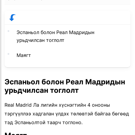
Эспаньол болон Реал Мадридын
урьдчилсан тоглолт
Маягт
Эспаньол болон Реал Мадридын
урьдчилсан тоглолт
Real Madrid Ла лигийн хүснэгтийн 4 онооны
тэргүүллээ хадгалан үлдэх төлөвтэй байгаа бөгөөд
тэд Эспаньолтой таарч тоглоно.