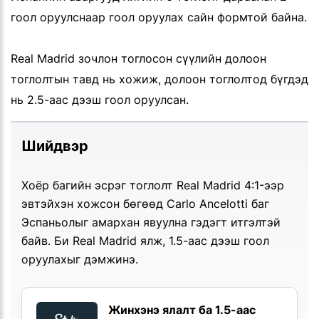
гоол оруулснаар гоол оруулах сайн формтой байна.
Real Madrid зочлон тоглосон сүүлийн долоон
тоглолтын тавд нь хожиж, долоон тоглолтод бүгдэд
нь 2.5-аас дээш гоол оруулсан.
Шийдвэр
Хоёр багийн эсрэг тоглолт Real Madrid 4:1-ээр
эвтэйхэн хожсон бөгөөд Carlo Ancelotti баг
Эспаньолыг амархан явуулна гэдэгт итгэлтэй
байв. Би Real Madrid ялж, 1.5-аас дээш гоол
оруулахыг дэмжинэ.
Жинхэнэ ялалт ба 1.5-аас