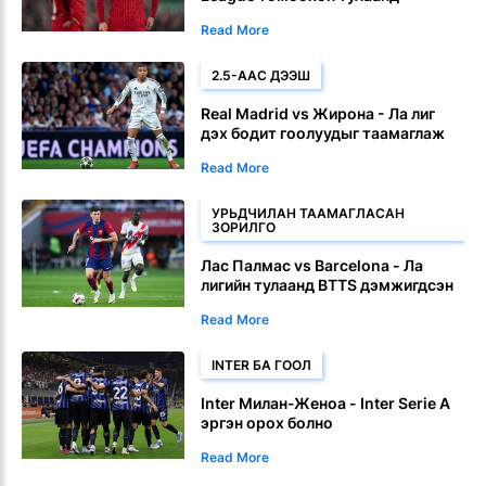
улаанууд гоол хийх болно
Read More
2.5-ААС ДЭЭШ
Real Madrid vs Жирона - Ла лиг
дэх бодит гоолуудыг таамаглаж
байна
Read More
УРЬДЧИЛАН ТААМАГЛАСАН
ЗОРИЛГО
Лас Палмас vs Barcelona - Ла
лигийн тулаанд BTTS дэмжигдсэн
Read More
INTER БА ГООЛ
Inter Милан-Женоа - Inter Serie A
эргэн орох болно
Read More