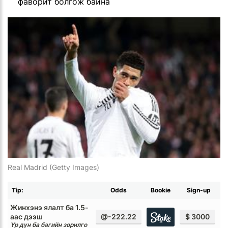
фаворит болгож байна
Real Madrid (Getty Images)
Tip:
Odds
Bookie
Sign-up
Жинхэнэ ялалт ба 1.5-
аас дээш
@-222.22
$ 3000
Үр дүн ба багийн зорилго