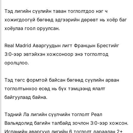
Тэд лигийн сүүлийн таван тоглолтдоо нэг ч
хожигдоогүй бөгөөд эдгээрийн дөрөвт нь хоёр баг
хоёулаа гоол оруулсан.
Real Madrid Аваргуудын лигт Францын Брестийг
3:0-ээр эвтэйхэн хожсоноор энэ тоглолтод
оролцлоо.
Тэд төгс формтой байсан бөгөөд сүүлийн арван
тоглолтынхоо есөд нь бүх тэмцээнд ялалт
байгуулаад байна.
Тэдний Ла лигийн сүүлчийн тоглолт Реал
Вальядолид багийн талбайд зочлон 3:0-ээр хожсон.
Испанийн аваргууд лигийн 6 тоглолт дараалан 2+