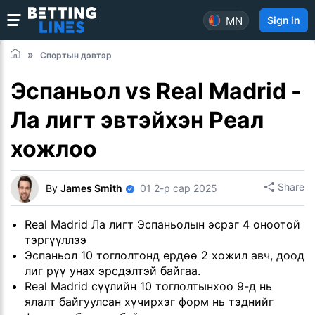
MN
Sign in
Спортын дэвтэр
Эспаньол vs Real Madrid -
Ла лигт эвтэйхэн Реал
хожлоо
Share
By
James Smith
01 2-р сар 2025
Real Madrid Ла лигт Эспаньолын эсрэг 4 оноотой
тэргүүллээ
Эспаньол 10 тоглолтонд ердөө 2 хожил авч, доод
лиг рүү унах эрсдэлтэй байгаа.
Real Madrid сүүлийн 10 тоглолтынхоо 9-д нь
ялалт байгуулсан хүчирхэг форм нь тэднийг