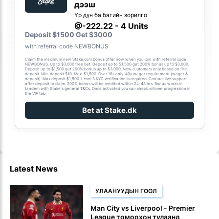
дээш
Үр дүн ба багийн зорилго
@-222.22 - 4 Units
Deposit $1500 Get $3000
with referral code NEWBONUS
Claim the maximum new Stake.com bonus offer now when you join with referral code
NEWBONUS. Up to $3,000 free bet. Deposit up to $1,500 get 200% bonus up to $3,000.
Deposit up to $1,500 get 200% bonus up to $3,000. New customers only based on first
deposit. Min. deposit $10. Max. $1,500. Over 18s only. 40x wager requirement (wager &
deposit). Max deposit $1,500. Level 3 KYC verification is required. Contact live support
after deposit to claim. 200% bonus will be credited within 24-48 hrs. Bonus works in
tandem with Stake's general T&Cs. Once activated you can check rollover progression in
the VIP tab.
Bet at Stake.dk
Latest News
УЛААНУУДЫН ГООЛ
Man City vs Liverpool - Premier
League томоохон тулаанд