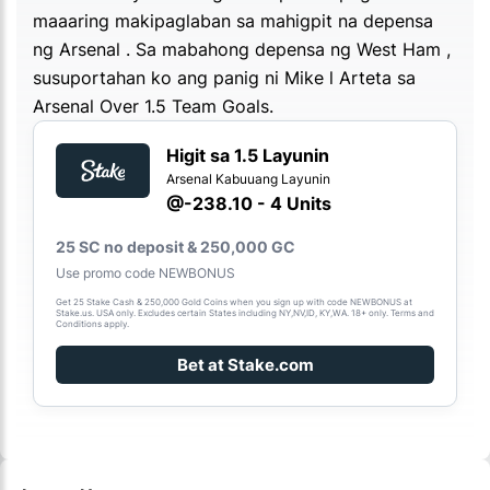
maaaring makipaglaban sa mahigpit na depensa
ng Arsenal . Sa mabahong depensa ng West Ham ,
susuportahan ko ang panig ni Mike l Arteta sa
Arsenal Over 1.5 Team Goals.
Higit sa 1.5 Layunin
Arsenal Kabuuang Layunin
@-238.10 - 4 Units
25 SC no deposit & 250,000 GC
Use promo code NEWBONUS
Get 25 Stake Cash & 250,000 Gold Coins when you sign up with code NEWBONUS at
Stake.us. USA only. Excludes certain States including NY,NV,ID, KY,WA. 18+ only. Terms and
Conditions apply.
Bet at Stake.com