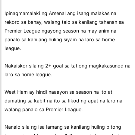
Ipinagmamalaki ng Arsenal ang isang malakas na
rekord sa bahay, walang talo sa kanilang tahanan sa
Premier League ngayong season na may anim na
panalo sa kanilang huling siyam na laro sa home
league.
Nakaiskor sila ng 2+ goal sa tatlong magkakasunod na
laro sa home league.
West Ham ay hindi naaayon sa season na ito at
dumating sa kabit na ito sa likod ng apat na laro na
walang panalo sa Premier League.
Nanalo sila ng isa lamang sa kanilang huling pitong