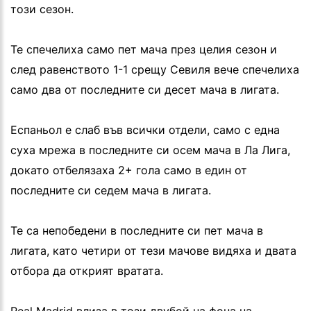
този сезон.
Те спечелиха само пет мача през целия сезон и
след равенството 1-1 срещу Севиля вече спечелиха
само два от последните си десет мача в лигата.
Еспаньол е слаб във всички отдели, само с една
суха мрежа в последните си осем мача в Ла Лига,
докато отбелязаха 2+ гола само в един от
последните си седем мача в лигата.
Те са непобедени в последните си пет мача в
лигата, като четири от тези мачове видяха и двата
отбора да открият вратата.