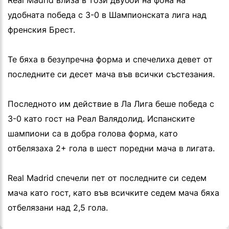
Real Madrid влиза в този двубой на фона на
удобната победа с 3-0 в Шампионската лига над
френския Брест.
Те бяха в безупречна форма и спечелиха девет от
последните си десет мача във всички състезания.
Последното им действие в Ла Лига беше победа с
3-0 като гост на Реал Валядолид. Испанските
шампиони са в добра голова форма, като
отбелязаха 2+ гола в шест поредни мача в лигата.
Real Madrid спечели пет от последните си седем
мача като гост, като във всичките седем мача бяха
отбелязани над 2,5 гола.