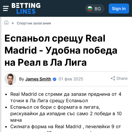
BG
Sign in
Спортни залагания
Еспаньол срещу Real
Madrid - Удобна победа
на Реал в Ла Лига
Share
By
James Smith
01 фев 2025
Real Madrid се стреми да запази преднина от 4
точки в Ла Лига срещу Еспаньол
Еспаньол се бори с формата в лигата,
рискувайки да изпадне със само 2 победи в 10
мача
Силната форма на Real Madrid , печелейки 9 от