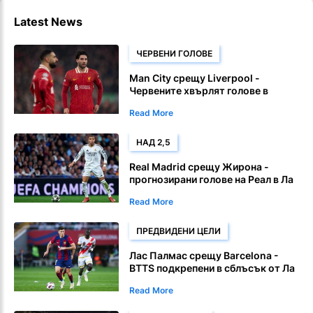
Latest News
ЧЕРВЕНИ ГОЛОВЕ
Man City срещу Liverpool -
Червените хвърлят голове в
огромен сблъсък Premier League
Read More
НАД 2,5
Real Madrid срещу Жирона -
прогнозирани голове на Реал в Ла
Лига
Read More
ПРЕДВИДЕНИ ЦЕЛИ
Лас Палмас срещу Barcelona -
BTTS подкрепени в сблъсък от Ла
Лига
Read More