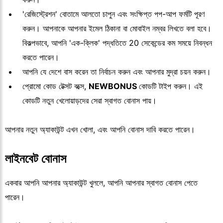
'রেজিস্ট্রেশন' বোতামে আলতো চাপুন এবং সংক্ষিপ্ত পপ-আপ ফর্মটি পূরণ
করুন। আপনাকে আপনার ইমেল ঠিকানা বা মোবাইল নম্বর লিখতে বলা হবে।
বিকল্পভাবে, আপনি 'এক-ক্লিক' পদ্ধতিতে 20 সেকেন্ডের কম সময়ে নিবন্ধন
করতে পারেন।
আপনি যে দেশে বাস করেন তা নির্বাচন করুন এবং আপনার মুদ্রা চয়ন করুন।
প্রোমো কোড টেক্সট বক্সে,
NEWBONUS
কোডটি টাইপ করুন। এই
কোডটি নতুন খেলোয়াড়দের সেরা স্বাগত বোনাস পায়।
আপনার নতুন অ্যাকাউন্ট এখন খোলা, এবং আপনি বোনাস দাবি করতে পারেন।
লাইনবেট বোনাস
একবার আপনি আপনার অ্যাকাউন্ট খুললে, আপনি আপনার স্বাগত বোনাস পেতে
পারেন।