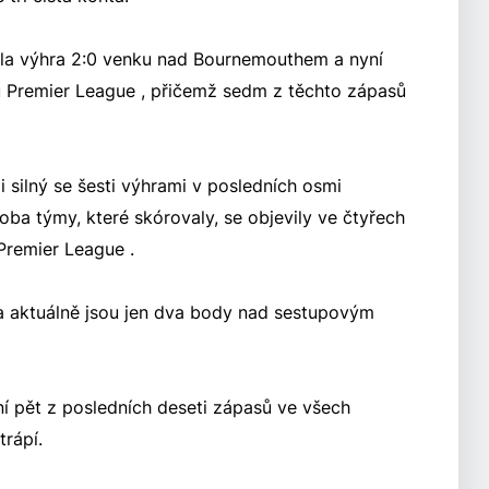
yla výhra 2:0 venku nad Bournemouthem a nyní
sů Premier League , přičemž sedm z těchto zápasů
 silný se šesti výhrami v posledních osmi
ba týmy, které skórovaly, se objevily ve čtyřech
remier League .
í a aktuálně jsou jen dva body nad sestupovým
í pět z posledních deseti zápasů ve všech
trápí.