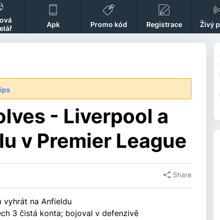
ová
Apk
Promo kód
Registrace
Živý 
elář
tips
lves - Liverpool a
ólu v Premier League
Share
m vyhrát na Anfieldu
ch 3 čistá konta; bojoval v defenzivě