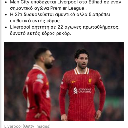
Man City υποδέχεται Liverpool στο Etihad σε έναν
σημαντικό αγώνα Premier League .
Η Σίτι δυσκολεύεται αμυντικά αλλά διαπρέπει
επιθετικά εντός έδρας.
Liverpool αήττητη σε 22 αγώνες πρωταθλήματος.
δυνατό εκτός έδρας ρεκόρ.
Liverpool (Getty Images)