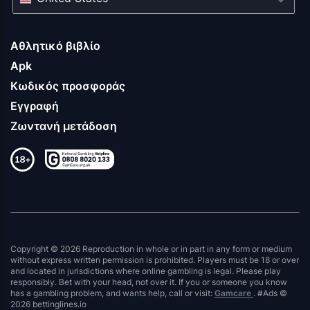
Αθλητικό βιβλίο
Apk
Κωδικός προσφοράς
Εγγραφή
Ζωντανή μετάδοση
Copyright © 2026 Reproduction in whole or in part in any form or medium
without express written permission is prohibited. Players must be 18 or over
and located in jurisdictions where online gambling is legal. Please play
responsibly. Bet with your head, not over it. If you or someone you know
has a gambling problem, and wants help, call or visit:
Gamcare
. #Ads ©
2026 bettinglines.io