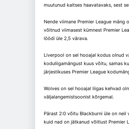
muutunud kaitses haavatavaks, sest se
Nende viimane Premier League mäng oli
võitnud viimasest kümnest Premier Le
löödi üle 2,5 värava.
Liverpool on sel hooajal kodus olnud v
koduliigamängust kuus võitu, samas k
järjestikuses Premier League kodumän
Wolves on sel hooajal liigas kehvad ol
väljalangemistsoonist kõrgemal.
Pärast 2:0 võitu Blackburni üle on neil
kuid nad on jätkanud võitlust Premier L