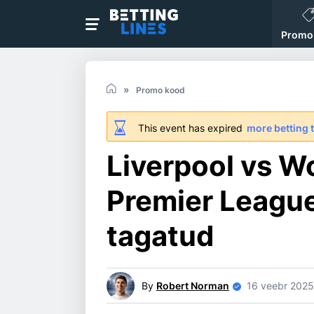
Promo
Promo kood
This event has expired
more betting 
Liverpool vs Wo
Premier League
tagatud
By
Robert Norman
16 veebr 2025