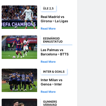
Premier League
kokkupõrkes
ÜLE 2,5
Real Madrid vs
Girona – La Ligas
ennustatakse Reali
Read More
väravaid
EESMÄRGID
ENNUSTATUD
Las Palmas vs
Barcelona – BTTS
toetas La Liga
Read More
kohtumises
INTER & GOALS
Inter Milan vs
Genoa – Inter
pääseb Serie A s
Read More
tagasi rajale
GUNNERS
VÄRAVAD