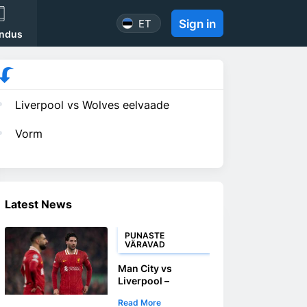
ET
Sign in
ndus
Liverpool vs Wolves eelvaade
Vorm
Latest News
PUNASTE
VÄRAVAD
Man City vs
Liverpool –
punased löövad
Read More
väravaid suures