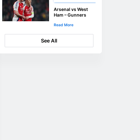
Arsenal vs West
Ham – Gunners
toetas Premier
Read More
League
väravaturgudel
See All