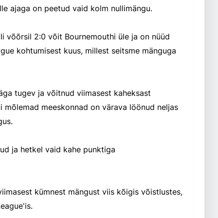
lle ajaga on peetud vaid kolm nullimängu.
 võõrsil 2:0 võit Bournemouthi üle ja on nüüd
ague kohtumisest kuus, millest seitsme mänguga
äga tugev ja võitnud viimasest kaheksast
ui mõlemad meeskonnad on värava löönud neljas
gus.
nud ja hetkel vaid kahe punktiga
 viimasest kümnest mängust viis kõigis võistlustes,
eague'is.