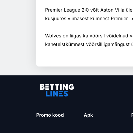
Premier League 2:0 võit Aston Villa ü
kusjuures viimasest kümnest Premier L
Wolves on liigas ka võõrsil võidelnud 
kaheteistkümnest võõrsilliigamängust 
Promo kood
Apk