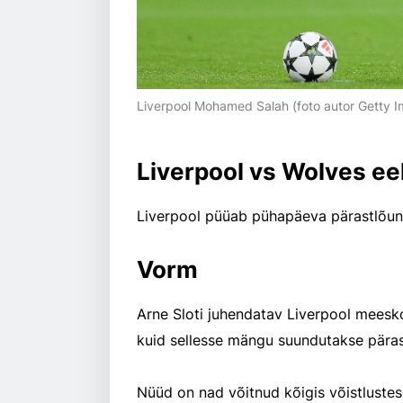
Liverpool Mohamed Salah (foto autor Getty 
Liverpool vs Wolves e
Liverpool püüab pühapäeva pärastlõunal
Vorm
Arne Sloti juhendatav Liverpool meesk
kuid sellesse mängu suundutakse pärast 
Nüüd on nad võitnud kõigis võistlustes