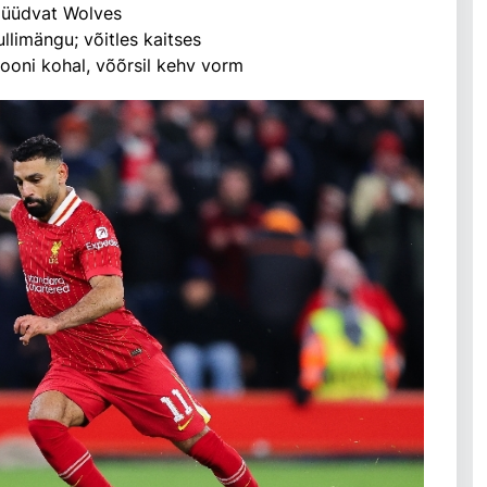
 püüdvat Wolves
llimängu; võitles kaitses
sooni kohal, võõrsil kehv vorm