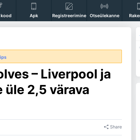
 kood
Apk
Registreerimine
Otseülekanne
Rake
tips
lves – Liverpool ja
 üle 2,5 värava
Share