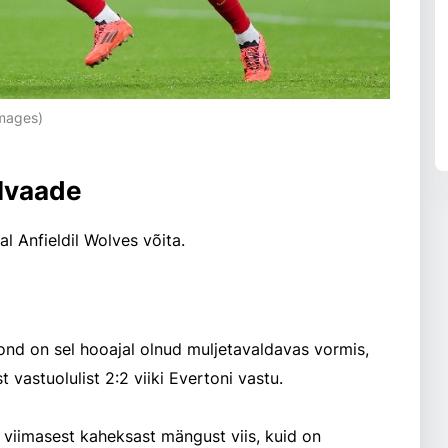
Images)
elvaade
 Anfieldil Wolves võita.
ond on sel hooajal olnud muljetavaldavas vormis,
vastuolulist 2:2 viiki Evertoni vastu.
 viimasest kaheksast mängust viis, kuid on