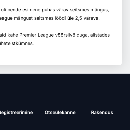
le oli nende esimene puhas värav seitsmes mängus,
eague mängust seitsmes löödi üle 2,5 värava.
vaid kahe Premier League võõrsilvõiduga, alistades
üheteistkümnes.
Registreerimine
Otseülekanne
Rakendus