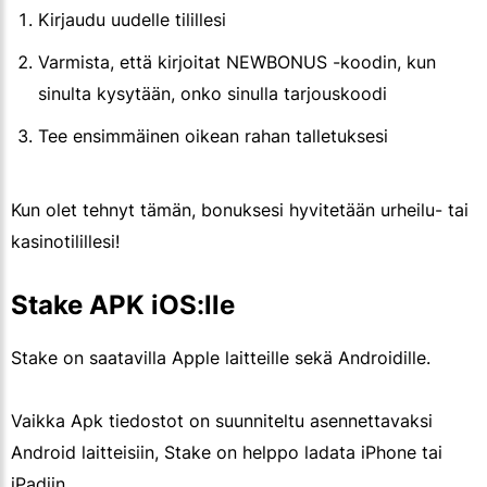
Kirjaudu uudelle tilillesi
Varmista, että kirjoitat NEWBONUS -koodin, kun
sinulta kysytään, onko sinulla tarjouskoodi
Tee ensimmäinen oikean rahan talletuksesi
Kun olet tehnyt tämän, bonuksesi hyvitetään urheilu- tai
kasinotilillesi!
Stake APK iOS:lle
Stake on saatavilla Apple laitteille sekä Androidille.
Vaikka Apk tiedostot on suunniteltu asennettavaksi
Android laitteisiin, Stake on helppo ladata iPhone tai
iPadiin.