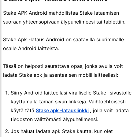
Stake APK Android mahdollistaa Stake lataamisen
suoraan yhteensopivaan älypuhelimeesi tai tablettiin.
Stake Apk -lataus Android on saatavilla suurimmalle
osalle Android laitteista.
Tässä on helposti seurattava opas, jonka avulla voit
ladata Stake apk ja asentaa sen mobiililaitteellesi:
Siirry Android laitteellasi viralliselle Stake -sivustolle
käyttämällä tämän sivun linkkejä. Vaihtoehtoisesti
käytä tätä
Stake apk -latauslinkki
,
jolla voit ladata
tiedoston välittömästi älypuhelimeesi.
Jos haluat ladata apk Stake kautta, kun olet