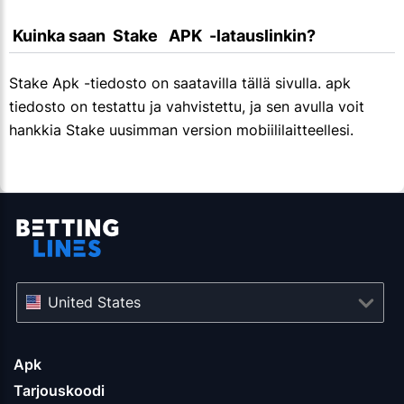
 Kuinka saan  Stake   APK  -latauslinkin?
Stake Apk -tiedosto on saatavilla tällä sivulla. apk
tiedosto on testattu ja vahvistettu, ja sen avulla voit
hankkia Stake uusimman version mobiililaitteellesi.
United States
Apk
Tarjouskoodi