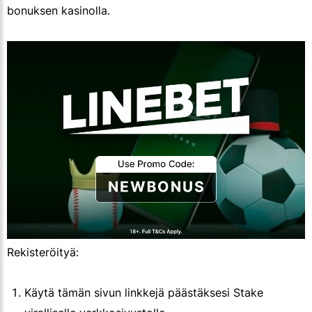
bonuksen kasinolla.
Rekisteröityä:
Käytä tämän sivun linkkejä päästäksesi Stake