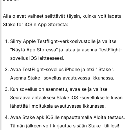
Alla olevat vaiheet selittävät täysin, kuinka voit ladata
Stake for iOS n App Storesta:
Siirry Apple Testflight-verkkosivustolle ja valitse
"Näytä App Storessa" ja lataa ja asenna TestFlight-
sovellus iOS laitteeseesi.
Avaa TestFlight-sovellus iPhone ja etsi ' Stake '.
Asenna Stake -sovellus avautuvassa ikkunassa.
Kun sovellus on asennettu, avaa se ja valitse
Seuraava antaaksesi Stake iOS -sovellukselle luvan
lähettää ilmoituksia avautuvassa ikkunassa.
Avaa Stake apk iOS:lle napauttamalla Aloita testaus.
Tämän jälkeen voit kirjautua sisään Stake -tilillesi!