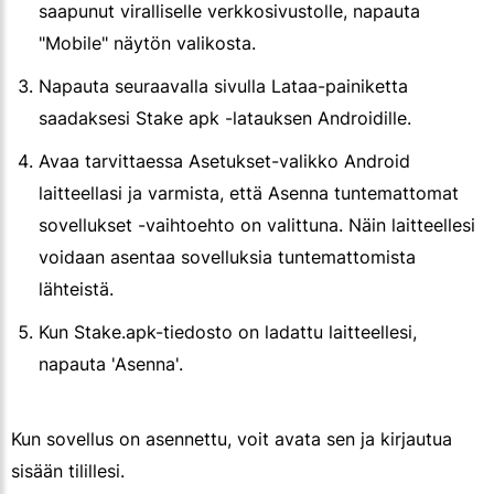
saapunut viralliselle verkkosivustolle, napauta
"Mobile" näytön valikosta.
Napauta seuraavalla sivulla Lataa-painiketta
saadaksesi Stake apk -latauksen Androidille.
Avaa tarvittaessa Asetukset-valikko Android
laitteellasi ja varmista, että Asenna tuntemattomat
sovellukset -vaihtoehto on valittuna. Näin laitteellesi
voidaan asentaa sovelluksia tuntemattomista
lähteistä.
Kun Stake.apk-tiedosto on ladattu laitteellesi,
napauta 'Asenna'.
Kun sovellus on asennettu, voit avata sen ja kirjautua
sisään tilillesi.