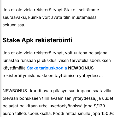
Jos et ole vielä rekisteröitynyt Stake , selitämme
seuraavaksi, kuinka voit avata tilin muutamassa
sekunnissa.
Stake Apk rekisteröinti
Jos et ole vielä rekisteröitynyt, voit uutena pelaajana
lunastaa runsaan ja eksklusiivisen tervetuliaisbonuksen
käyttämällä
Stake tarjouskoodia
NEWBONUS
rekisteröitymislomakkeen täyttämisen yhteydessä.
NEWBONUS -koodi avaa pääsyn suurimpaan saatavilla
olevaan bonukseen tilin avaamisen yhteydessä, ja uudet
pelaajat palkitaan urheiluvedonlyönnissä jopa $/130
euron talletusbonuksella. Koodi antaa sinulle jopa 1500€