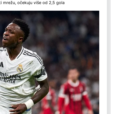
i mrežu, očekuju više od 2,5 gola