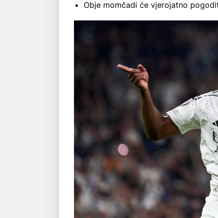
Obje momčadi će vjerojatno pogodit