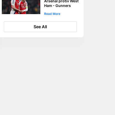
Arsenal protiv West
Ham - Gunners
podržavaju tržište
Read More
golova u Premier
League
See All