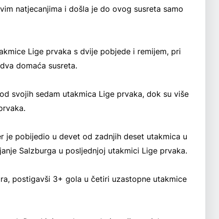
vim natjecanjima i došla je do ovog susreta samo
akmice Lige prvaka s dvije pobjede i remijem, pri
 dva domaća susreta.
 od svojih sedam utakmica Lige prvaka, dok su više
 prvaka.
er je pobijedio u devet od zadnjih deset utakmica u
ijanje Salzburga u posljednjoj utakmici Lige prvaka.
dara, postigavši 3+ gola u četiri uzastopne utakmice