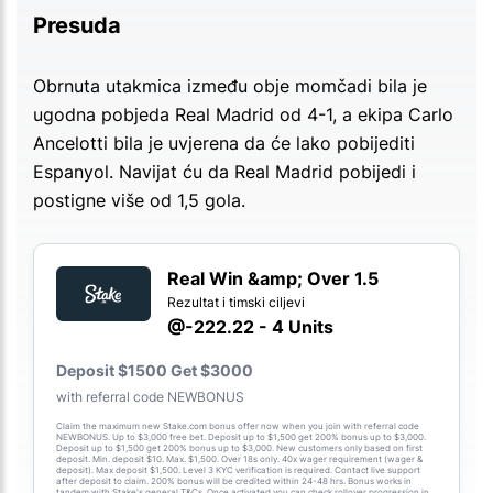
Presuda
Obrnuta utakmica između obje momčadi bila je
ugodna pobjeda Real Madrid od 4-1, a ekipa Carlo
Ancelotti bila je uvjerena da će lako pobijediti
Espanyol. Navijat ću da Real Madrid pobijedi i
postigne više od 1,5 gola.
Real Win &amp; Over 1.5
Rezultat i timski ciljevi
@-222.22 - 4 Units
Deposit $1500 Get $3000
with referral code NEWBONUS
Claim the maximum new Stake.com bonus offer now when you join with referral code
NEWBONUS. Up to $3,000 free bet. Deposit up to $1,500 get 200% bonus up to $3,000.
Deposit up to $1,500 get 200% bonus up to $3,000. New customers only based on first
deposit. Min. deposit $10. Max. $1,500. Over 18s only. 40x wager requirement (wager &
deposit). Max deposit $1,500. Level 3 KYC verification is required. Contact live support
after deposit to claim. 200% bonus will be credited within 24-48 hrs. Bonus works in
tandem with Stake's general T&Cs. Once activated you can check rollover progression in