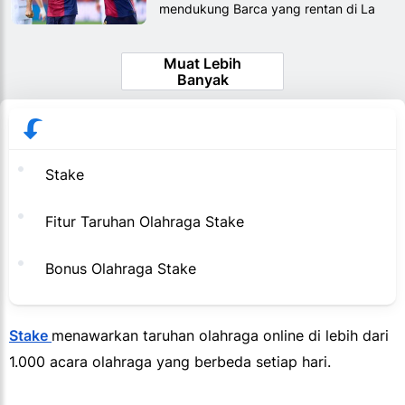
mendukung Barca yang rentan di La
Liga
Muat Lebih
Banyak
Stake
Fitur Taruhan Olahraga Stake
Bonus Olahraga Stake
Stake
menawarkan taruhan olahraga online di lebih dari
1.000 acara olahraga yang berbeda setiap hari.