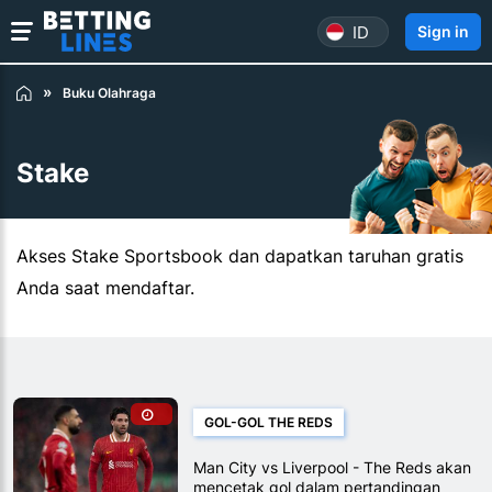
ID
Sign in
Buku Olahraga
Stake
Akses Stake Sportsbook dan dapatkan taruhan gratis
Anda saat mendaftar.
GOL-GOL THE REDS
Man City vs Liverpool - The Reds akan
mencetak gol dalam pertandingan