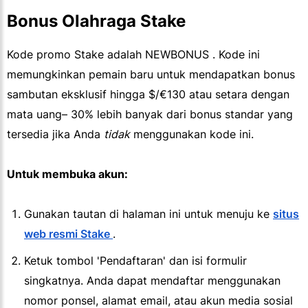
Bonus Olahraga Stake
Kode promo Stake adalah NEWBONUS . Kode ini
memungkinkan pemain baru untuk mendapatkan bonus
sambutan eksklusif hingga $/€130 atau setara dengan
mata uang– 30% lebih banyak dari bonus standar yang
tersedia jika Anda
tidak
menggunakan kode ini.
Untuk membuka akun:
Gunakan tautan di halaman ini untuk menuju ke
situs
web resmi Stake
.
Ketuk tombol 'Pendaftaran' dan isi formulir
singkatnya. Anda dapat mendaftar menggunakan
nomor ponsel, alamat email, atau akun media sosial