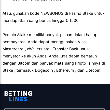
Atau, gunakan kode NEWBONUS di kasino Stake untuk
mendapatkan uang bonus hingga € 1500.
Pemain Stake memiliki banyak pilihan dalam hal opsi
pembayaran. Anda dapat menggunakan Visa,
Mastercard , eWallets atau Transfer Bank untuk
menyetor ke akun Anda. Anda juga dapat bertaruh
dengan Bitcoin dan banyak mata uang kripto lainnya di
Stake , termasuk Dogecoin , Ethereum , dan Litecoin .