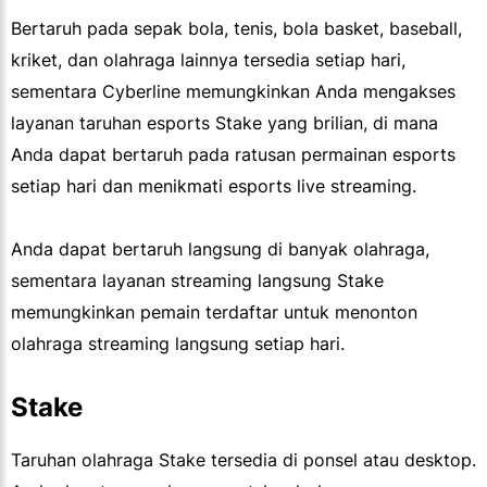
Bertaruh pada sepak bola, tenis, bola basket, baseball,
kriket, dan olahraga lainnya tersedia setiap hari,
sementara Cyberline memungkinkan Anda mengakses
layanan taruhan esports Stake yang brilian, di mana
Anda dapat bertaruh pada ratusan permainan esports
setiap hari dan menikmati esports live streaming.
Anda dapat bertaruh langsung di banyak olahraga,
sementara layanan streaming langsung Stake
memungkinkan pemain terdaftar untuk menonton
olahraga streaming langsung setiap hari.
Stake
Taruhan olahraga Stake tersedia di ponsel atau desktop.