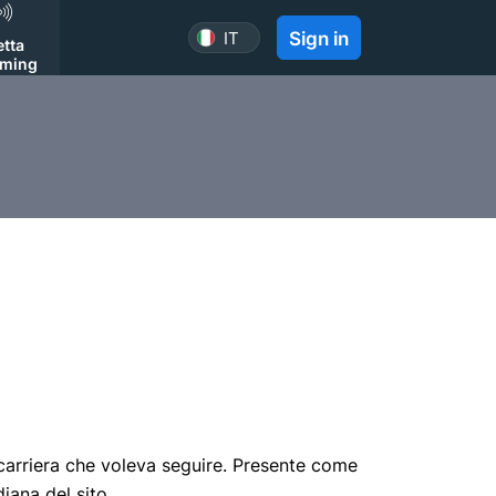
IT
Sign in
etta
aming
carriera che voleva seguire. Presente come
iana del sito.