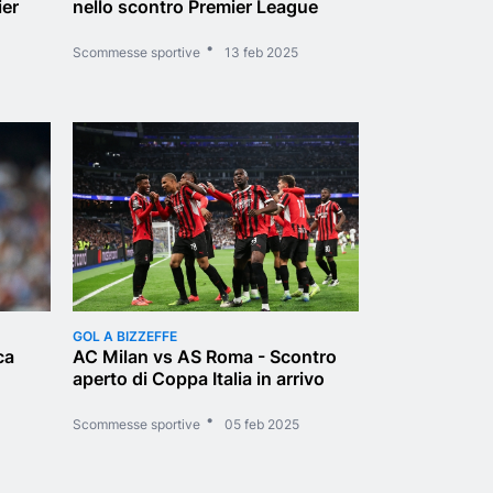
ier
nello scontro Premier League
Scommesse sportive
13 feb 2025
GOL A BIZZEFFE
ca
AC Milan vs AS Roma - Scontro
aperto di Coppa Italia in arrivo
Scommesse sportive
05 feb 2025