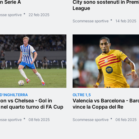
in Serie A
City sono sostenuti in Prem
League
se sportive
22 feb 2025
Scommesse sportive
14 feb 2025
D'INGHILTERRA
OLTRE 1,5
on vs Chelsea - Gol in
Valencia vs Barcelona - Bar
 nel quarto turno di FA Cup
vince la Coppa del Re
se sportive
08 feb 2025
Scommesse sportive
06 feb 2025