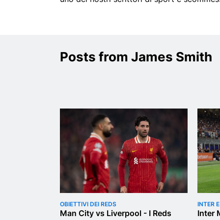
Posts from James Smith
OBIETTIVI DEI REDS
INTER 
Man City vs Liverpool - I Reds
Inter 