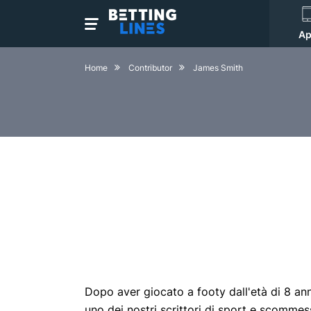
Ap
Home
Contributor
James Smith
Dopo aver giocato a footy dall'età di 8 a
uno dei nostri scrittori di sport e scommes