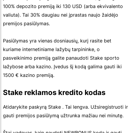
100% depozito premiją iki 130 USD (arba ekvivalento
valiuta). Tai 30% daugiau nei įprastas naujo žaidėjo
premijos pasiūlymas.
Pasiūlymas yra vienas dosniausių, kurį rasite bet
kuriame internetiniame lažybų tarpininke, o
pasveikinimo premiją galite panaudoti Stake sporto
lažybose arba kazino. Įvedus šį kodą galima gauti iki
1500 € kazino premiją.
Stake reklamos kredito kodas
Atidarykite paskyrą Stake . Tai lengva. Užsiregistruoti ir
gauti premijos pasiūlymą užtrunka mažiau nei minutę.
Štai vadovas, kaip naudoti NEWBONUS kodą
ir gauti