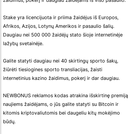
žaidimus, pokerį ir daugiau žaidėjams iš viso pasaulio.
Stake yra licencijuota ir priima žaidėjus iš Europos,
Afrikos, Azijos, Lotynų Amerikos ir pasaulio šalių.
Daugiau nei 500 000 žaidėjų stato šioje internetinėje
lažybų svetainėje.
Galite statyti daugiau nei 40 skirtingų sporto šakų,
žiūrėti tiesiogines sporto transliacijas, žaisti
internetinius kazino žaidimus, pokerį ir dar daugiau.
NEWBONUS reklamos kodas atrakina išskirtinę premiją
naujiems žaidėjams, o jūs galite statyti su Bitcoin ir
kitomis kriptovaliutomis bei daugeliu kitų mokėjimo
būdų.