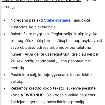
premiją:
Norėdami pasiekti
Stake svetainę,
naudokite
nuorodas šioje svetainėje.
Bakstelėkite mygtuką „Registracija“ ir užpildykite
trumpą iššokančią formą. Jūsų bus paprašyta įvesti
savo el. pašto adresą arba mobiliojo telefono
numerį. Arba galite užsiregistruoti greičiau nei per
20 sekundžių naudodami „vieno paspaudimo“
metodą.
Pasirinkite šalį, kurioje gyvenate, ir pasirinkite
valiutą.
Reklamos kredito kodo teksto laukelyje įveskite
kodą
NEWBONUS
. Šis kodas suteikia naujiems
žaidėjams geriausią pasveikinimo premiją.