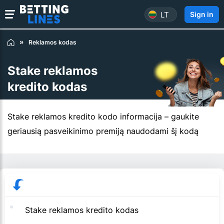
LT
Sign in
Reklamos kodas
Stake reklamos
kredito kodas
Stake reklamos kredito kodo informacija – gaukite
geriausią pasveikinimo premiją naudodami šį kodą
Stake reklamos kredito kodas