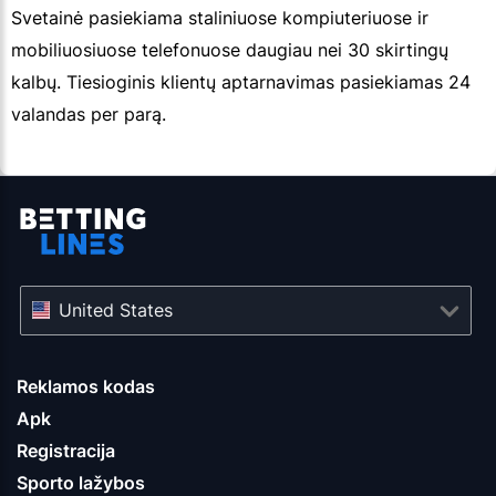
Svetainė pasiekiama staliniuose kompiuteriuose ir
mobiliuosiuose telefonuose daugiau nei 30 skirtingų
kalbų. Tiesioginis klientų aptarnavimas pasiekiamas 24
valandas per parą.
United States
Reklamos kodas
Apk
Registracija
Sporto lažybos