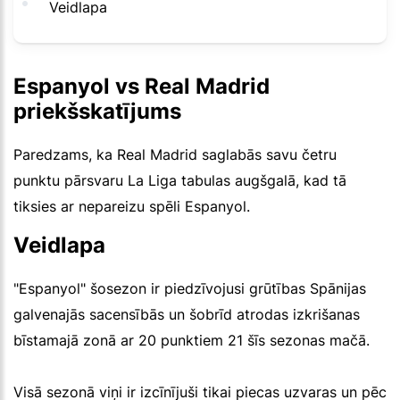
Veidlapa
Espanyol vs Real Madrid
priekšskatījums
Paredzams, ka Real Madrid saglabās savu četru
punktu pārsvaru La Liga tabulas augšgalā, kad tā
tiksies ar nepareizu spēli Espanyol.
Veidlapa
"Espanyol" šosezon ir piedzīvojusi grūtības Spānijas
galvenajās sacensībās un šobrīd atrodas izkrišanas
bīstamajā zonā ar 20 punktiem 21 šīs sezonas mačā.
Visā sezonā viņi ir izcīnījuši tikai piecas uzvaras un pēc