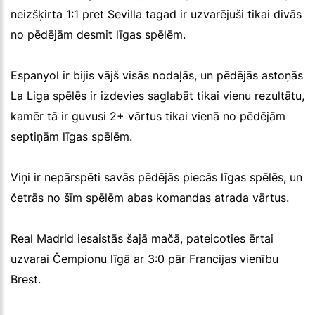
neizšķirta 1:1 pret Sevilla tagad ir uzvarējuši tikai divās
no pēdējām desmit līgas spēlēm.
Espanyol ir bijis vājš visās nodaļās, un pēdējās astoņās
La Liga spēlēs ir izdevies saglabāt tikai vienu rezultātu,
kamēr tā ir guvusi 2+ vārtus tikai vienā no pēdējām
septiņām līgas spēlēm.
Viņi ir nepārspēti savās pēdējās piecās līgas spēlēs, un
četrās no šīm spēlēm abas komandas atrada vārtus.
Real Madrid iesaistās šajā mačā, pateicoties ērtai
uzvarai Čempionu līgā ar 3:0 pār Francijas vienību
Brest.