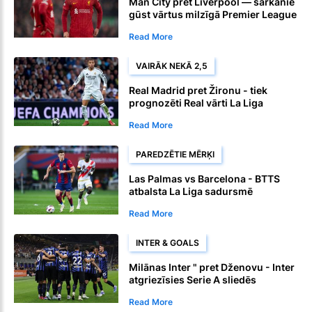
Man City pret Liverpool — sarkanie
gūst vārtus milzīgā Premier League
sadursmē
Read More
VAIRĀK NEKĀ 2,5
Real Madrid pret Žironu - tiek
prognozēti Real vārti La Liga
Read More
PAREDZĒTIE MĒRĶI
Las Palmas vs Barcelona - BTTS
atbalsta La Liga sadursmē
Read More
INTER & GOALS
Milānas Inter " pret Dženovu - Inter
atgriezīsies Serie A sliedēs
Read More