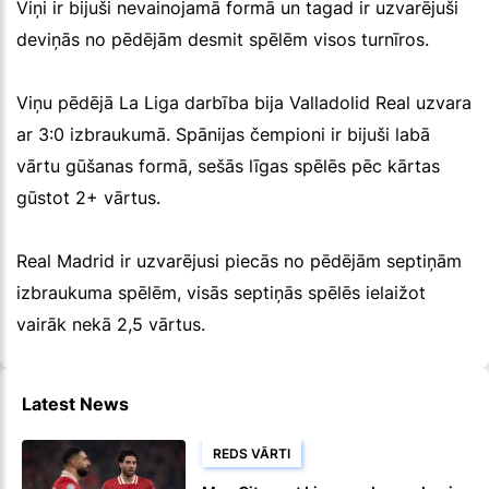
Viņi ir bijuši nevainojamā formā un tagad ir uzvarējuši
deviņās no pēdējām desmit spēlēm visos turnīros.
Viņu pēdējā La Liga darbība bija Valladolid Real uzvara
ar 3:0 izbraukumā. Spānijas čempioni ir bijuši labā
vārtu gūšanas formā, sešās līgas spēlēs pēc kārtas
gūstot 2+ vārtus.
Real Madrid ir uzvarējusi piecās no pēdējām septiņām
izbraukuma spēlēm, visās septiņās spēlēs ielaižot
vairāk nekā 2,5 vārtus.
Latest News
REDS VĀRTI