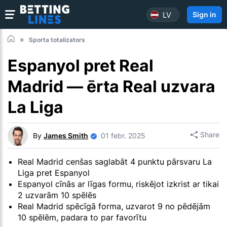
LV
Sign in
Sporta totalizators
Espanyol pret Real
Madrid — ērta Real uzvara
La Liga
Share
By
James Smith
01 febr. 2025
Real Madrid cenšas saglabāt 4 punktu pārsvaru La
Liga pret Espanyol
Espanyol cīnās ar līgas formu, riskējot izkrist ar tikai
2 uzvarām 10 spēlēs
Real Madrid spēcīgā forma, uzvarot 9 no pēdējām
10 spēlēm, padara to par favorītu