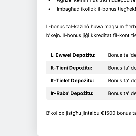
Agħżel kemm flus trid tiddepożita
Imbagħad ikollok il-bonus tiegħek!
Il-bonus tal-każinò huwa maqsum f'erba '
b'xejn. Il-bonus jiġi kkreditat fil-kont ti
L-Ewwel Depożitu:
Bonus ta 'd
It-Tieni Depożitu:
Bonus ta' d
It-Tielet Depożitu:
Bonus ta' d
Ir-Raba' Depożitu:
Bonus ta' d
B'kollox jistgħu jintalbu €1500 bonus ta