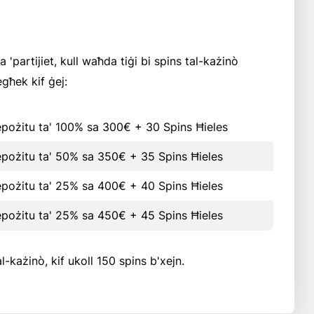
partijiet, kull waħda tiġi bi spins tal-każinò
egħek kif ġej:
epożitu ta' 100% sa 300€ + 30 Spins Ħieles
epożitu ta' 50% sa 350€ + 35 Spins Ħieles
epożitu ta' 25% sa 400€ + 40 Spins Ħieles
epożitu ta' 25% sa 450€ + 45 Spins Ħieles
l-każinò, kif ukoll 150 spins b'xejn.