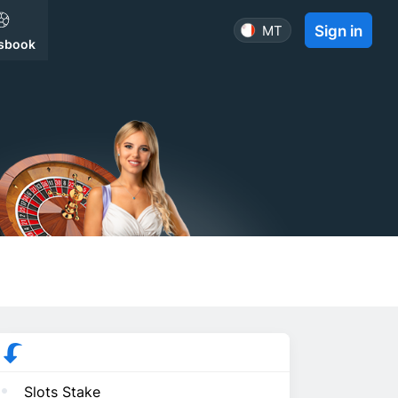
MT
Sign in
sbook
Slots Stake