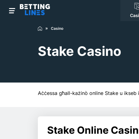
Cas
Casino
Stake Casino
Aċċessa għall-każinò online Stake u ikseb i
Stake Online Casi