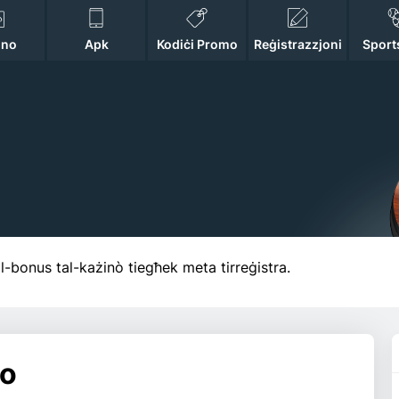
ino
Apk
Kodiċi Promo
Reġistrazzjoni
Sport
l-bonus tal-każinò tiegħek meta tirreġistra.
no