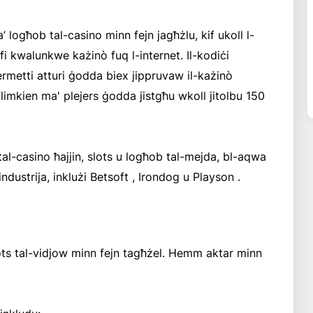
’ logħob tal-casino minn fejn jagħżlu, kif ukoll l-
b fi kwalunkwe każinò fuq l-internet. Il-kodiċi
ermetti atturi ġodda biex jippruvaw il-każinò
flimkien ma' plejers ġodda jistgħu wkoll jitolbu 150
al-casino ħajjin, slots u logħob tal-mejda, bl-aqwa
industrija, inklużi Betsoft , Irondog u Playson .
ots tal-vidjow minn fejn tagħżel. Hemm aktar minn