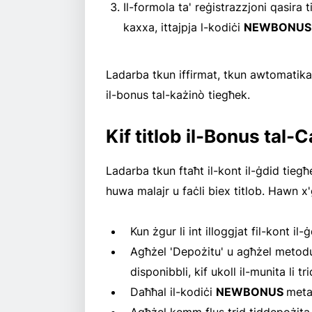
Il-formola ta' reġistrazzjoni qasira 
kaxxa, ittajpja l-kodiċi
NEWBONU
Ladarba tkun iffirmat, tkun awtomatikame
il-bonus tal-każinò tiegħek.
Kif titlob il-Bonus tal-
Ladarba tkun ftaħt il-kont il-ġdid tiegħ
huwa malajr u faċli biex titlob. Hawn 
Kun żgur li int illoggjat fil-kont il
Agħżel 'Depożitu' u agħżel metodu
disponibbli, kif ukoll il-munita li tr
Daħħal il-kodiċi
NEWBONUS
meta