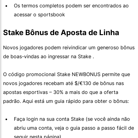
Os termos completos podem ser encontrados ao
acessar o sportsbook
Stake Bônus de Aposta de Linha
Novos jogadores podem reivindicar um generoso bônus
de boas-vindas ao ingressar na Stake .
O código promocional Stake NEWBONUS permite que
novos jogadores recebam até $/€130 de bônus nas
apostas esportivas – 30% a mais do que a oferta
padrão. Aqui está um guia rápido para obter o bônus:
Faça login na sua conta Stake (se você ainda não
abriu uma conta, veja o guia passo a passo fácil de
seguir nesta página)