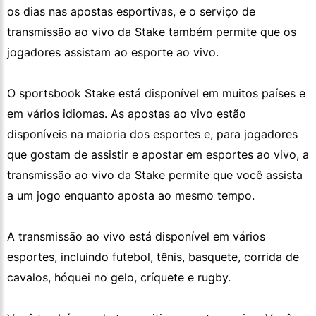
os dias nas apostas esportivas, e o serviço de
transmissão ao vivo da Stake também permite que os
jogadores assistam ao esporte ao vivo.
O sportsbook Stake está disponível em muitos países e
em vários idiomas. As apostas ao vivo estão
disponíveis na maioria dos esportes e, para jogadores
que gostam de assistir e apostar em esportes ao vivo, a
transmissão ao vivo da Stake permite que você assista
a um jogo enquanto aposta ao mesmo tempo.
A transmissão ao vivo está disponível em vários
esportes, incluindo futebol, tênis, basquete, corrida de
cavalos, hóquei no gelo, críquete e rugby.