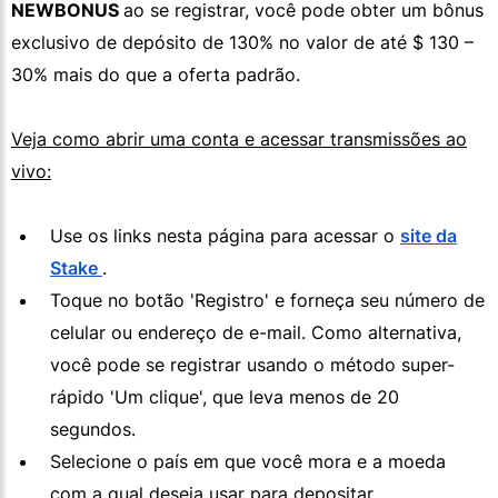
NEWBONUS
ao se registrar, você pode obter um bônus
exclusivo de depósito de 130% no valor de até $ 130 –
30% mais do que a oferta padrão.
Veja como abrir uma conta e acessar transmissões ao
vivo:
Use os links nesta página para acessar o
site da
Stake
.
Toque no botão 'Registro' e forneça seu número de
celular ou endereço de e-mail. Como alternativa,
você pode se registrar usando o método super-
rápido 'Um clique', que leva menos de 20
segundos.
Selecione o país em que você mora e a moeda
com a qual deseja usar para depositar.