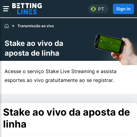
PT
Sign in
Transmissão ao vivo
Stake ao vivo da
aposta de linha
Acesse o serviço Stake Live Streaming e assista
esportes ao vivo gratuitamente ao se registrar.
Stake ao vivo da aposta de
linha