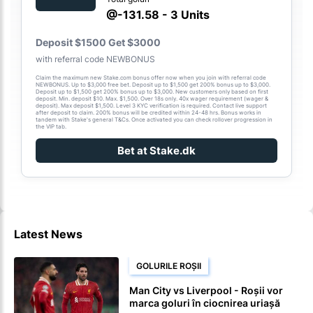
@-131.58 - 3 Units
Deposit $1500 Get $3000
with referral code NEWBONUS
Claim the maximum new Stake.com bonus offer now when you join with referral code
NEWBONUS. Up to $3,000 free bet. Deposit up to $1,500 get 200% bonus up to $3,000.
Deposit up to $1,500 get 200% bonus up to $3,000. New customers only based on first
deposit. Min. deposit $10. Max. $1,500. Over 18s only. 40x wager requirement (wager &
deposit). Max deposit $1,500. Level 3 KYC verification is required. Contact live support
after deposit to claim. 200% bonus will be credited within 24-48 hrs. Bonus works in
tandem with Stake's general T&Cs. Once activated you can check rollover progression in
the VIP tab.
Bet at Stake.dk
Latest News
GOLURILE ROȘII
Man City vs Liverpool - Roșii vor
marca goluri în ciocnirea uriașă