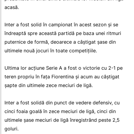
acasă.
Inter a fost solid în campionat în acest sezon și se
îndreaptă spre această partidă pe baza unei ritmuri
puternice de formă, deoarece a câștigat șase din
ultimele nouă jocuri în toate competițiile.
Ultima lor acțiune Serie A a fost o victorie cu 2-1 pe
teren propriu în fața Fiorentina și acum au câștigat
șapte din ultimele zece meciuri de ligă.
Inter a fost solidă din punct de vedere defensiv, cu
cinci foaia goală în zece meciuri de ligă, cinci din
ultimele șase meciuri de ligă înregistrând peste 2,5
goluri.