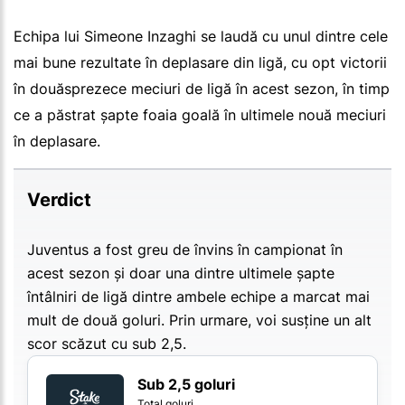
Echipa lui Simeone Inzaghi se laudă cu unul dintre cele
mai bune rezultate în deplasare din ligă, cu opt victorii
în douăsprezece meciuri de ligă în acest sezon, în timp
ce a păstrat șapte foaia goală în ultimele nouă meciuri
în deplasare.
Verdict
Juventus a fost greu de învins în campionat în
acest sezon și doar una dintre ultimele șapte
întâlniri de ligă dintre ambele echipe a marcat mai
mult de două goluri. Prin urmare, voi susține un alt
scor scăzut cu sub 2,5.
Sub 2,5 goluri
Total goluri