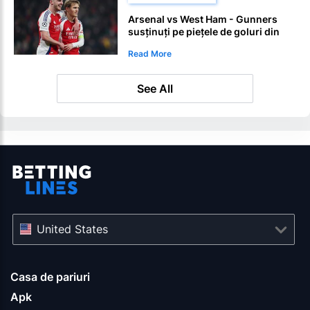
Arsenal vs West Ham - Gunners
susținuți pe piețele de goluri din
Premier League
Read More
See All
United States
Casa de pariuri
Apk