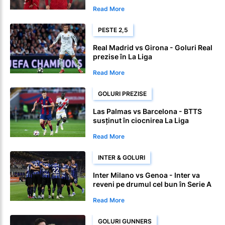
Premier League
Read More
PESTE 2,5
Real Madrid vs Girona - Goluri Real
prezise în La Liga
Read More
GOLURI PREZISE
Las Palmas vs Barcelona - BTTS
susținut în ciocnirea La Liga
Read More
INTER & GOLURI
Inter Milano vs Genoa - Inter va
reveni pe drumul cel bun în Serie A
Read More
GOLURI GUNNERS