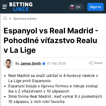
SK
Sign in
Športová stávka
Espanyol vs Real Madrid -
Pohodlné víťazstvo Realu
v La Lige
Share
By
James Smith
01 feb 2025
Real Madrid sa snaží udržať si 4-bodový náskok v
La Lige proti Espanyolu
Espanyol bojuje s ligovou formou a riskuje zostup
iba s 2 víťazstvami v 10 zápasoch
Silná forma Real Madrid , keď vyhral 9 z posledných
10 zápasov, z nich robí favorita