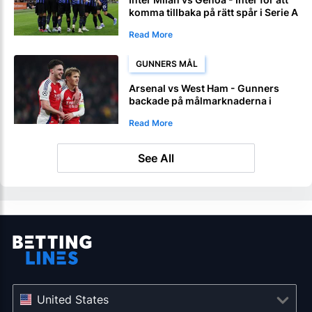
komma tillbaka på rätt spår i Serie A
Read More
GUNNERS MÅL
Arsenal vs West Ham - Gunners
backade på målmarknaderna i
Premier League
Read More
See All
United States