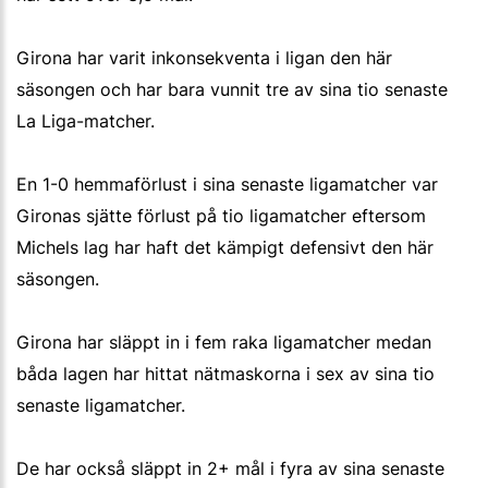
Girona har varit inkonsekventa i ligan den här
säsongen och har bara vunnit tre av sina tio senaste
La Liga-matcher.
En 1-0 hemmaförlust i sina senaste ligamatcher var
Gironas sjätte förlust på tio ligamatcher eftersom
Michels lag har haft det kämpigt defensivt den här
säsongen.
Girona har släppt in i fem raka ligamatcher medan
båda lagen har hittat nätmaskorna i sex av sina tio
senaste ligamatcher.
De har också släppt in 2+ mål i fyra av sina senaste