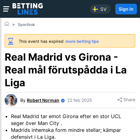
SV
Sign in
Sportbok
This event has expired
more betting tips
Real Madrid vs Girona -
Real mål förutspådda i La
Liga
Share
By
Robert Norman
22 feb 2025
Real Madrid tar emot Girona efter en stor UCL
seger över Man City .
Madrids inhemska form mindre stellar; kämpar
defensivt i La Liga.