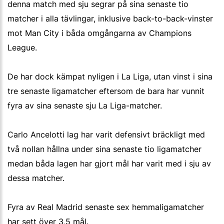
denna match med sju segrar på sina senaste tio
matcher i alla tävlingar, inklusive back-to-back-vinster
mot Man City i båda omgångarna av Champions
League.
De har dock kämpat nyligen i La Liga, utan vinst i sina
tre senaste ligamatcher eftersom de bara har vunnit
fyra av sina senaste sju La Liga-matcher.
Carlo Ancelotti lag har varit defensivt bräckligt med
två nollan hållna under sina senaste tio ligamatcher
medan båda lagen har gjort mål har varit med i sju av
dessa matcher.
Fyra av Real Madrid senaste sex hemmaligamatcher
har sett över 3,5 mål.