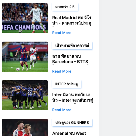
League
มากกว่า 2.5
Real Madrid พบ จิโร
น่า - คาดการณ์ประตู
ในลาลีกา
Read More
เป้าหมายที่คาดการณ์
ลาส พัลมาส พบ
Barcelona - BTTS
ได้รับการสนับสนุนใน
Read More
เกมลาลีกา
INTER &ประตู
Inter มิลาน พบกับ เจ
นัว – Inter จะกลับมาสู่
เส้นทางเดิมใน Serie
Read More
A
ประตูของ GUNNERS
Arsenal พบ West