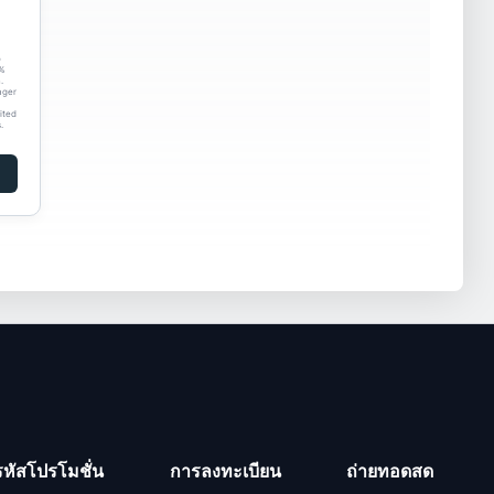
o
0%
.
ager
ited
.
รหัสโปรโมชั่น
การลงทะเบียน
ถ่ายทอดสด