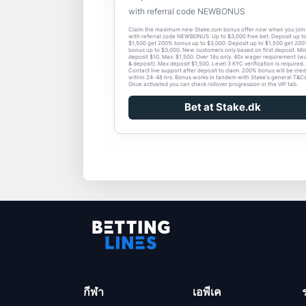
with referral code NEWBONUS
Claim the maximum new Stake.com bonus offer now when you join
with referral code NEWBONUS. Up to $3,000 free bet. Deposit up t
$1,500 get 200% bonus up to $3,000. Deposit up to $1,500 get 20
bonus up to $3,000. New customers only based on first deposit. Min
deposit $10. Max. $1,500. Over 18s only. 40x wager requirement (w
& deposit). Max deposit $1,500. Level 3 KYC verification is required.
Contact live support after deposit to claim. 200% bonus will be cred
within 24-48 hrs. Bonus works in tandem with Stake's general T&Cs
Once activated you can check rollover progression in the VIP tab.
Bet at Stake.dk
กีฬา
เอพีเค