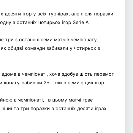
іх десяти ігор у всіх турнірах, але після поразки
 одну з останніх чотирьох ігор Serie A
е три з останніх семи матчів чемпіонату,
і як обидві команди забивали у чотирьох з
м вдома в чемпіонаті, хоча здобув шість перемог
мпіонату, забивши 2+ голи в семи з цих ігор.
ною в чемпіонаті, і в цьому матчі грає
нічиї та три поразки в останніх десяти іграх