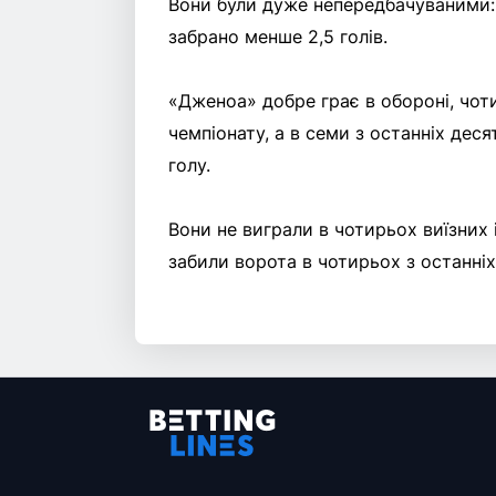
Вони були дуже непередбачуваними: у
забрано менше 2,5 голів.
«Дженоа» добре грає в обороні, чот
чемпіонату, а в семи з останніх дес
голу.
Вони не виграли в чотирьох виїзних 
забили ворота в чотирьох з останніх 