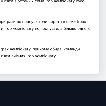
 п’яти з останніх семи ігор чемпіонату було
ири рази не пропускаючи ворота в семи іграх
яти ігор чемпіонату не пропустила більше одного
іграх чемпіонату, причому обидві команди
п’яти виїзних ігор чемпіонату.