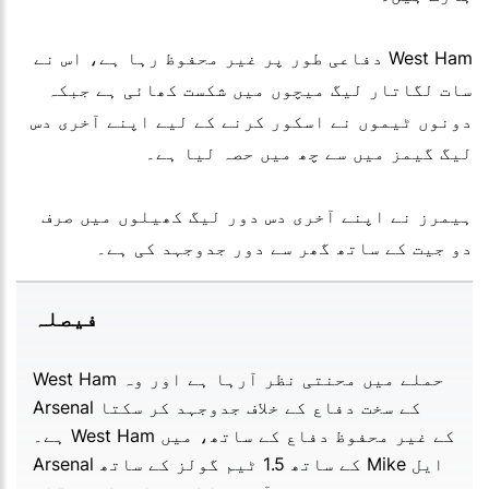
West Ham دفاعی طور پر غیر محفوظ رہا ہے، اس نے
سات لگاتار لیگ میچوں میں شکست کھائی ہے جبکہ
دونوں ٹیموں نے اسکور کرنے کے لیے اپنے آخری دس
لیگ گیمز میں سے چھ میں حصہ لیا ہے۔
ہیمرز نے اپنے آخری دس دور لیگ کھیلوں میں صرف
دو جیت کے ساتھ گھر سے دور جدوجہد کی ہے۔
فیصلہ
West Ham حملے میں محنتی نظر آرہا ہے اور وہ
Arsenal کے سخت دفاع کے خلاف جدوجہد کر سکتا
ہے۔ West Ham کے غیر محفوظ دفاع کے ساتھ، میں
Arsenal کے ساتھ 1.5 ٹیم گولز کے ساتھ Mike ایل