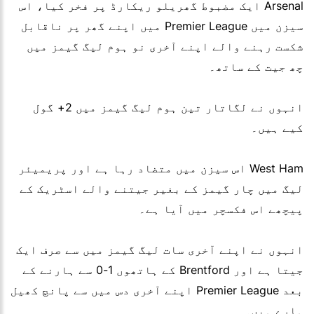
Arsenal ایک مضبوط گھریلو ریکارڈ پر فخر کیا، اس
سیزن میں Premier League میں اپنے گھر پر ناقابل
شکست رہنے والے اپنے آخری نو ہوم لیگ گیمز میں
چھ جیت کے ساتھ۔
انہوں نے لگاتار تین ہوم لیگ گیمز میں 2+ گول
کیے ہیں۔
West Ham اس سیزن میں متضاد رہا ہے اور پریمیئر
لیگ میں چار گیمز کے بغیر جیتنے والے اسٹریک کے
پیچھے اس فکسچر میں آیا ہے۔
انہوں نے اپنے آخری سات لیگ گیمز میں سے صرف ایک
جیتا ہے اور Brentford کے ہاتھوں 1-0 سے ہارنے کے
بعد Premier League اپنے آخری دس میں سے پانچ کھیل
ہارے ہیں۔