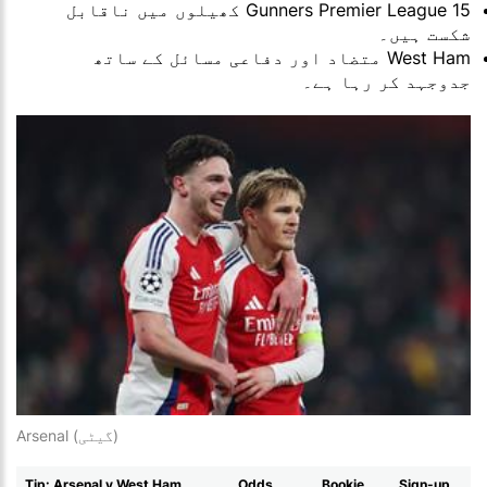
Gunners Premier League 15 کھیلوں میں ناقابل
شکست ہیں۔
West Ham متضاد اور دفاعی مسائل کے ساتھ
جدوجہد کر رہا ہے۔
Arsenal (گیٹی)
Tip: Arsenal v West Ham
Odds
Bookie
Sign-up