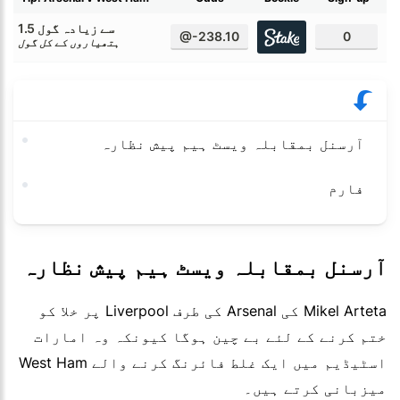
1.5 سے زیادہ گول
@-238.10
0
ہتھیاروں کے کل گول
آرسنل بمقابلہ ویسٹ ہیم پیش نظارہ
فارم
آرسنل بمقابلہ ویسٹ ہیم پیش نظارہ
Mikel Arteta کی Arsenal کی طرف Liverpool پر خلا کو
ختم کرنے کے لئے بے چین ہوگا کیونکہ وہ امارات
اسٹیڈیم میں ایک غلط فائرنگ کرنے والے West Ham
میزبانی کرتے ہیں۔