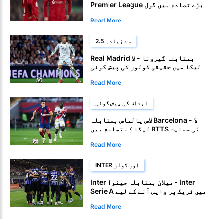
Premier League بڑے تصادم میں گول
کرنے کے لیے ریڈز
Read More
2.5 سے زیادہ
Real Madrid بمقابلہ گیرونا - لا
لیگا میں حقیقی گولوں کی پیش گوئی
کی گئی۔
Read More
اہداف کی پیش گوئی
لاس پالماس بمقابلہ Barcelona - لا
لیگا کے تصادم میں BTTS کی حمایت
حاصل ہے۔
Read More
INTER اور گولز
Inter میلان بمقابلہ جینوا - Inter
Serie A میں ٹریک پر واپس آنے کے لیے
Read More