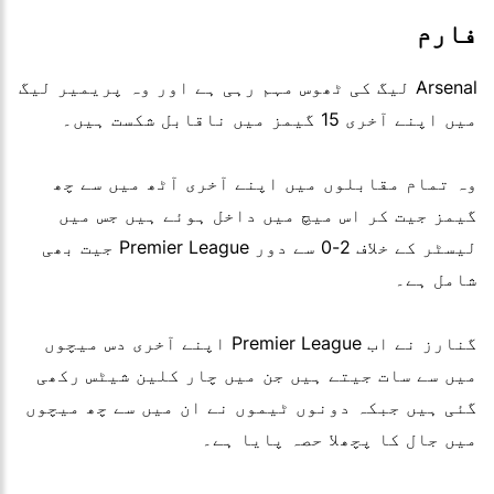
فارم
Arsenal لیگ کی ٹھوس مہم رہی ہے اور وہ پریمیر لیگ
میں اپنے آخری 15 گیمز میں ناقابل شکست ہیں۔
وہ تمام مقابلوں میں اپنے آخری آٹھ میں سے چھ
گیمز جیت کر اس میچ میں داخل ہوئے ہیں جس میں
لیسٹر کے خلاف 2-0 سے دور Premier League جیت بھی
شامل ہے۔
گنارز نے اب Premier League اپنے آخری دس میچوں
میں سے سات جیتے ہیں جن میں چار کلین شیٹس رکھی
گئی ہیں جبکہ دونوں ٹیموں نے ان میں سے چھ میچوں
میں جال کا پچھلا حصہ پایا ہے۔