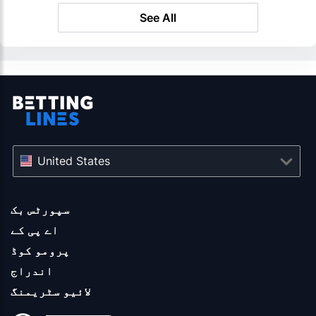
See All
United States
سپورٹس بک
اے پی کے
پرومو کوڈ
اندراج
لائیو سٹریمنگ