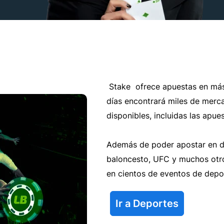
 Stake  ofrece apuestas en más de 30 deportes diferentes. Todos los 
días encontrará miles de merca
disponibles, incluidas las apue
Además de poder apostar en dep
baloncesto, UFC y muchos otro
en cientos de eventos de depor
Ir a Deportes