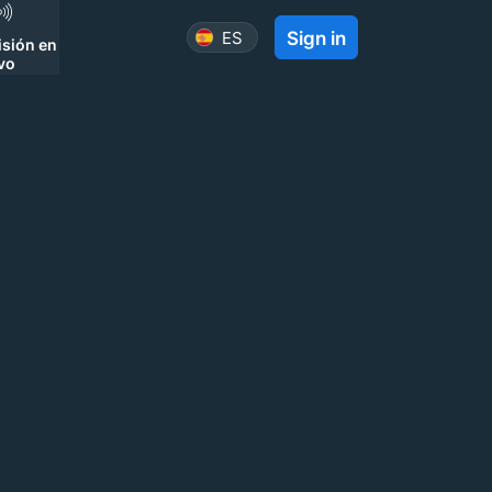
ES
Sign in
sión en
vo