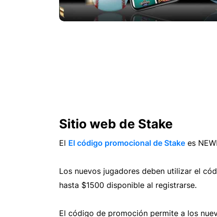
Sitio web de Stake
El
El código promocional de Stake
es NEW
Los nuevos jugadores deben utilizar el có
hasta $1500 disponible al registrarse.
El código de promoción permite a los nuev