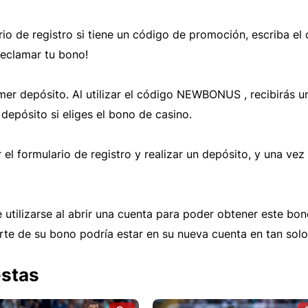
rio de registro si tiene un código de promoción, escriba 
reclamar tu bono!
imer depósito. Al utilizar el código NEWBONUS , recibirás 
depósito si eliges el bono de casino.
el formulario de registro y realizar un depósito, y una v
ilizarse al abrir una cuenta para poder obtener este bon
rte de su bono podría estar en su nueva cuenta en tan solo
estas