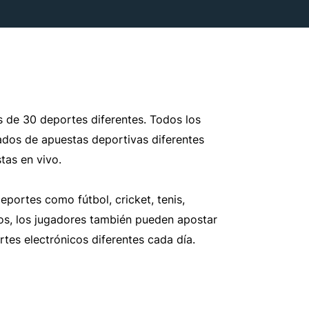
dos de apuestas deportivas diferentes 
stas en vivo.
ortes como fútbol, cricket, tenis, 
s, los jugadores también pueden apostar 
tes electrónicos diferentes cada día.