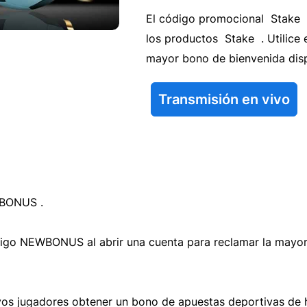
El código promocional  Stake 
los productos  Stake  . Utilice 
mayor bono de bienvenida disp
Transmisión en vivo
BONUS .
digo NEWBONUS al abrir una cuenta para reclamar la mayor
os jugadores obtener un bono de apuestas deportivas de h