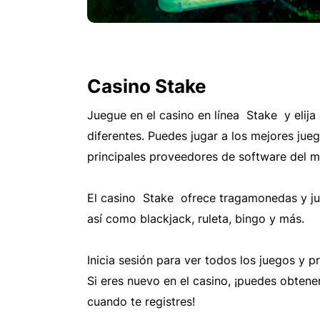
Casino Stake
Juegue en el casino en línea  Stake  y elija
diferentes. Puedes jugar a los mejores jueg
principales proveedores de software del 
El casino  Stake  ofrece tragamonedas y ju
así como blackjack, ruleta, bingo y más.
Inicia sesión para ver todos los juegos y p
Si eres nuevo en el casino, ¡puedes obtener 
cuando te registres!