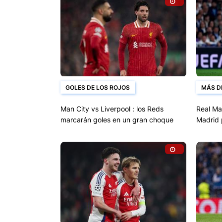
GOLES DE LOS ROJOS
MÁS DE
Man City vs Liverpool : los Reds
Real Ma
marcarán goles en un gran choque
Madrid 
Premier League