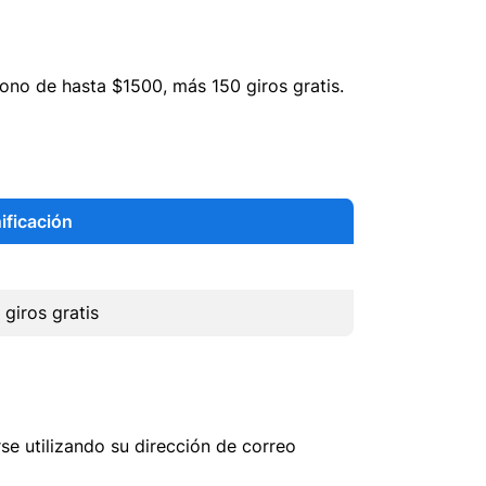
no de hasta $1500, más 150 giros gratis.
ificación
giros gratis
rse utilizando su dirección de correo