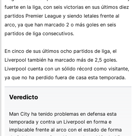
fuerte en la liga, con seis victorias en sus últimos diez
partidos Premier League y siendo letales frente al
arco, ya que han marcado 2 o más goles en seis
partidos de liga consecutivos.
En cinco de sus últimos ocho partidos de liga, el
Liverpool también ha marcado más de 2,5 goles.
Liverpool cuenta con un sólido récord como visitante,
ya que no ha perdido fuera de casa esta temporada.
Veredicto
Man City ha tenido problemas en defensa esta
temporada y contra un Liverpool en forma e
implacable frente al arco con el estado de forma