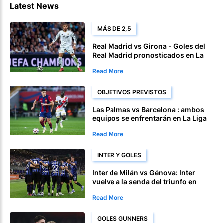
Latest News
MÁS DE 2,5
Real Madrid vs Girona - Goles del
Real Madrid pronosticados en La
Liga
Read More
OBJETIVOS PREVISTOS
Las Palmas vs Barcelona : ambos
equipos se enfrentarán en La Liga
Read More
INTER Y GOLES
Inter de Milán vs Génova: Inter
vuelve a la senda del triunfo en
Serie A
Read More
GOLES GUNNERS