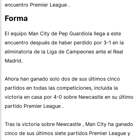
encuentro Premier League .
Forma
El equipo Man City de Pep Guardiola llega a este
encuentro después de haber perdido por 3-1 en la
eliminatoria de la Liga de Campeones ante el Real
Madrid.
Ahora han ganado solo dos de sus últimos cinco
partidos en todas las competiciones, incluida la
victoria en casa por 4-0 sobre Newcastle en su último
partido Premier League .
Tras la victoria sobre Newcastle , Man City ha ganado
cinco de sus últimos siete partidos Premier League y