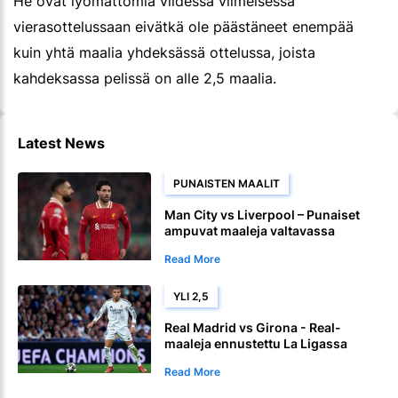
He ovat lyömättömiä viidessä viimeisessä
vierasottelussaan eivätkä ole päästäneet enempää
kuin yhtä maalia yhdeksässä ottelussa, joista
kahdeksassa pelissä on alle 2,5 maalia.
Latest News
PUNAISTEN MAALIT
Man City vs Liverpool – Punaiset
ampuvat maaleja valtavassa
Premier League ottelussa
Read More
YLI 2,5
Real Madrid vs Girona - Real-
maaleja ennustettu La Ligassa
Read More