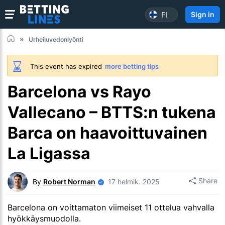
FI
Sign in
Urheiluvedonlyönti
This event has expired
more betting tips
Barcelona vs Rayo
Vallecano – BTTS:n tukena
Barca on haavoittuvainen
La Ligassa
Share
By
Robert Norman
17 helmik. 2025
Barcelona on voittamaton viimeiset 11 ottelua vahvalla
hyökkäysmuodolla.