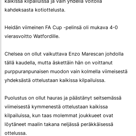
kaikissa kilpailuissa ja vain yhdellä voitolla
kahdeksasta kotiottelusta.
Heidän viimeinen FA Cup -pelinsä oli mukava 4-0
vierasvoitto Watfordille.
Chelsea on ollut vaikuttava Enzo Marescan johdolla
tällä kaudella, mutta äskettäin hän on voittanut
purppuranpunaisen muodon vain kolmella viimeisestä
yhdeksästä ottelustaan kaikissa kilpailuissa.
Puolustus on ollut hauras ja päästänyt seitsemässä
viimeisestä kymmenestä ottelustaan kaikissa
kilpailuissa, kun taas molemmat joukkueet ovat
löytäneet maalin takana neljässä peräkkäisessä
ottelussa.