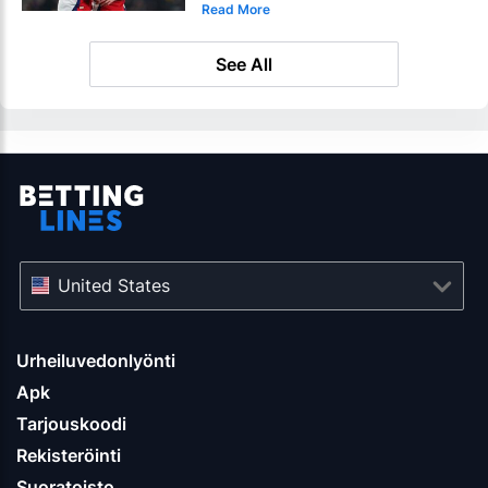
Read More
See All
United States
Urheiluvedonlyönti
Apk
Tarjouskoodi
Rekisteröinti
Suoratoisto