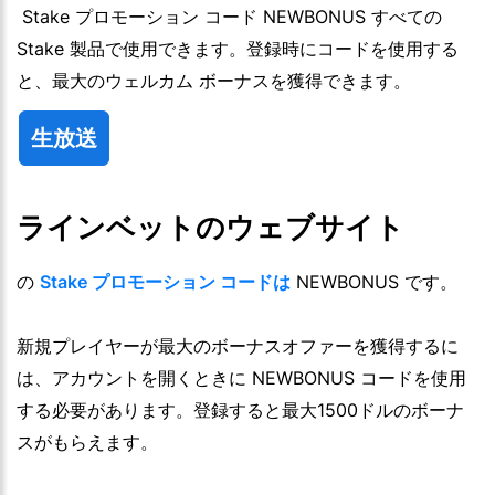
 Stake プロモーション コード NEWBONUS すべての 
Stake 製品で使用できます。登録時にコードを使用する
と、最大のウェルカム ボーナスを獲得できます。
生放送
ラインベットのウェブサイト
の
Stake プロモーション コードは
NEWBONUS です。
新規プレイヤーが最大のボーナスオファーを獲得するに
は、アカウントを開くときに NEWBONUS コードを使用
する必要があります。登録すると最大1500ドルのボーナ
スがもらえます。