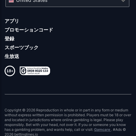
アプリ
プロモーションコード
登録
スポーツブック
生放送
Copyright © 2026 Reproduction in whole or in part in any form or medium
without express written permission is prohibited. Players must be 18 or over
and located in jurisdictions where online gambling is legal. Please play
responsibly. Bet with your head, not over it. If you or someone you know
has a gambling problem, and wants help, call or visit:
Gamcare
. #Ads ©
2026 bettinglines.io