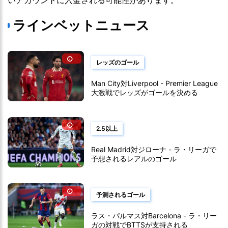
いアカウントに入金される可能性があります。
ラインベットニュース
レッズのゴール
Man City対Liverpool - Premier League
大激戦でレッズがゴールを決める
2.5以上
Real Madrid対ジローナ - ラ・リーガで
予想されるレアルのゴール
予測されるゴール
ラス・パルマス対Barcelona - ラ・リー
ガの対戦でBTTSが支持される