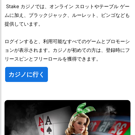
 Stake カジノでは、オンライン スロットやテーブル ゲー
ムに加え、ブラックジャック、ルーレット、ビンゴなども
提供しています。
ログインすると、利用可能なすべてのゲームとプロモーシ
ョンが表示されます。カジノが初めての方は、登録時にフ
リースピンとフリーロールを獲得できます。
カジノに行く