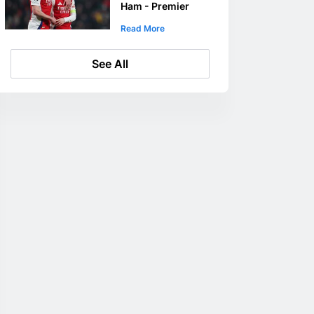
Ham - Premier
League 골 시장에서
Read More
거너 Gunners 지지
See All