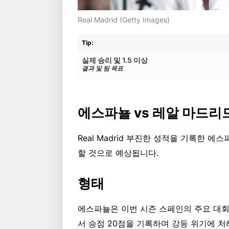
Real Madrid (Getty Images)
Tip:
실제 승리 및 1.5 이상
결과 및 팀 목표
에스파뇰 vs 레알 마드리
Real Madrid 부진한 성적을 기록한 
할 것으로 예상됩니다.
형태
에스파뇰은 이번 시즌 스페인의 주요 대회
서 승점 20점을 기록하며 강등 위기에 처