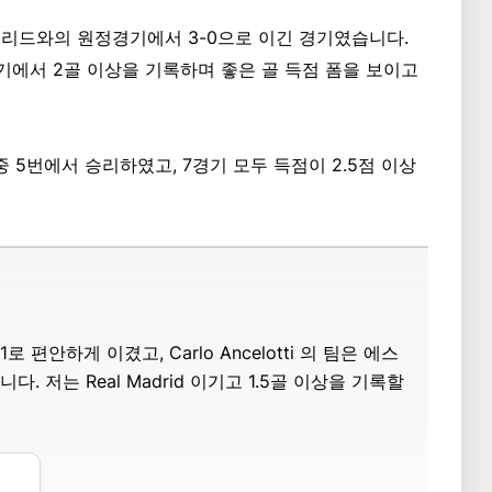
리드와의 원정경기에서 3-0으로 이긴 경기였습니다.
기에서 2골 이상을 기록하며 좋은 골 득점 폼을 보이고
기 중 5번에서 승리하였고, 7경기 모두 득점이 2.5점 이상
-1로 편안하게 이겼고, Carlo Ancelotti 의 팀은 에스
 저는 Real Madrid 이기고 1.5골 이상을 기록할