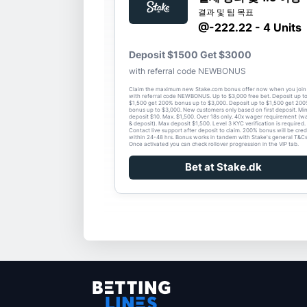
결과 및 팀 목표
@-222.22 - 4 Units
Deposit $1500 Get $3000
with referral code NEWBONUS
Claim the maximum new Stake.com bonus offer now when you join
with referral code NEWBONUS. Up to $3,000 free bet. Deposit up t
$1,500 get 200% bonus up to $3,000. Deposit up to $1,500 get 20
bonus up to $3,000. New customers only based on first deposit. Min
deposit $10. Max. $1,500. Over 18s only. 40x wager requirement (w
& deposit). Max deposit $1,500. Level 3 KYC verification is required.
Contact live support after deposit to claim. 200% bonus will be cred
within 24-48 hrs. Bonus works in tandem with Stake's general T&Cs
Once activated you can check rollover progression in the VIP tab.
Bet at Stake.dk