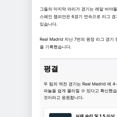
그들의 마지막 라리가 경기는 레알 바야돌
스페인 챔피언은 6경기 연속으로 리그 경
있습니다.
Real Madrid 지난 7번의 원정 리그 경
을 기록했습니다.
평결
두 팀의 역전 경기는 Real Madrid 에 4
파뇰을 쉽게 물리칠 수 있다고 확신했습니다.
것이라고 응원합니다.
실제 승리 및 1.5 이상