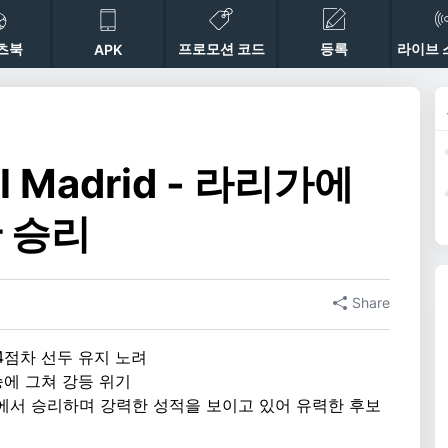
츠북
프로모션 코드
등록
라이브 
APK
l Madrid - 라리가에
 승리
Share
 4점차 선두 유지 노려
승에 그쳐 강등 위기
 9경기에서 승리하며 강력한 성적을 보이고 있어 유력한 후보