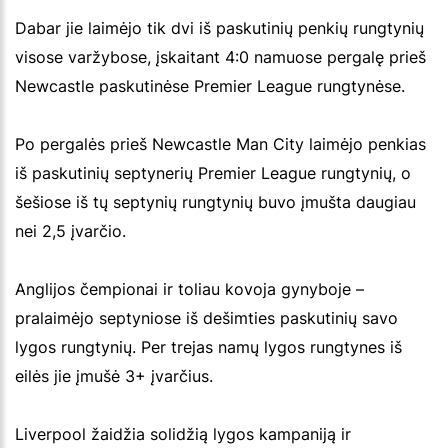
Dabar jie laimėjo tik dvi iš paskutinių penkių rungtynių
visose varžybose, įskaitant 4:0 namuose pergalę prieš
Newcastle paskutinėse Premier League rungtynėse.
Po pergalės prieš Newcastle Man City laimėjo penkias
iš paskutinių septynerių Premier League rungtynių, o
šešiose iš tų septynių rungtynių buvo įmušta daugiau
nei 2,5 įvarčio.
Anglijos čempionai ir toliau kovoja gynyboje –
pralaimėjo septyniose iš dešimties paskutinių savo
lygos rungtynių. Per trejas namų lygos rungtynes iš
eilės jie įmušė 3+ įvarčius.
Liverpool žaidžia solidžią lygos kampaniją ir