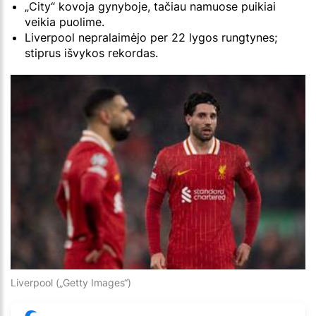
„City“ kovoja gynyboje, tačiau namuose puikiai
veikia puolime.
Liverpool nepralaimėjo per 22 lygos rungtynes;
stiprus išvykos rekordas.
Liverpool („Getty Images“)