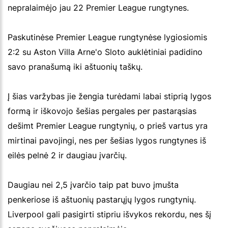
nepralaimėjo jau 22 Premier League rungtynes.
Paskutinėse Premier League rungtynėse lygiosiomis
2:2 su Aston Villa Arne'o Sloto auklėtiniai padidino
savo pranašumą iki aštuonių taškų.
Į šias varžybas jie žengia turėdami labai stiprią lygos
formą ir iškovojo šešias pergales per pastarąsias
dešimt Premier League rungtynių, o prieš vartus yra
mirtinai pavojingi, nes per šešias lygos rungtynes iš
eilės pelnė 2 ir daugiau įvarčių.
Daugiau nei 2,5 įvarčio taip pat buvo įmušta
penkeriose iš aštuonių pastarųjų lygos rungtynių.
Liverpool gali pasigirti stipriu išvykos rekordu, nes šį