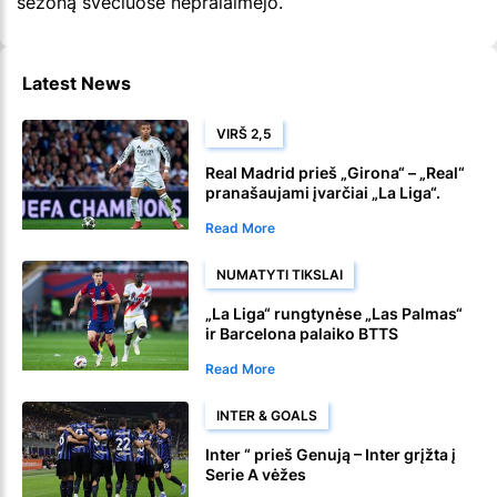
sezoną svečiuose nepralaimėjo.
Latest News
VIRŠ 2,5
Real Madrid prieš „Girona“ – „Real“
pranašaujami įvarčiai „La Liga“.
Read More
NUMATYTI TIKSLAI
„La Liga“ rungtynėse „Las Palmas“
ir Barcelona palaiko BTTS
Read More
INTER & GOALS
Inter “ prieš Genują – Inter grįžta į
Serie A vėžes