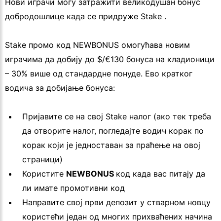
Нови играчи могу затражити великодушан бонус
добродошлице када се придруже Stake .
Stake промо код NEWBONUS омогућава новим
играчима да добију до $/€130 бонуса на кладионици
– 30% више од стандардне понуде. Ево кратког
водича за добијање бонуса:
Пријавите се на свој Stake налог (ако тек треба
да отворите налог, погледајте водич корак по
корак који је једноставан за праћење на овој
страници)
Користите
NEWBONUS
код када вас питају да
ли имате промотивни код
Направите свој први депозит у стварном новцу
користећи један од многих прихваћених начина