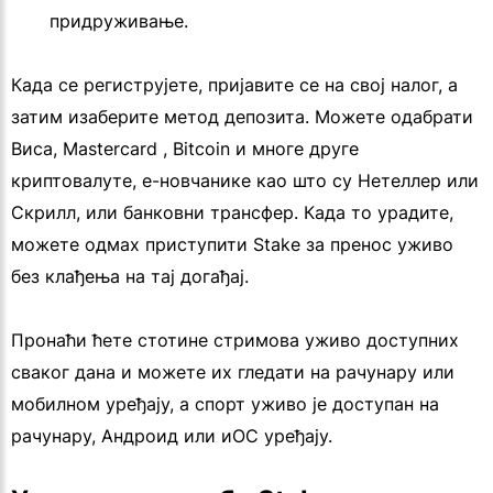
придруживање.
Када се региструјете, пријавите се на свој налог, а
затим изаберите метод депозита. Можете одабрати
Виса, Mastercard , Bitcoin и многе друге
криптовалуте, е-новчанике као што су Нетеллер или
Скрилл, или банковни трансфер. Када то урадите,
можете одмах приступити Stake за пренос уживо
без клађења на тај догађај.
Пронаћи ћете стотине стримова уживо доступних
сваког дана и можете их гледати на рачунару или
мобилном уређају, а спорт уживо је доступан на
рачунару, Андроид или иОС уређају.