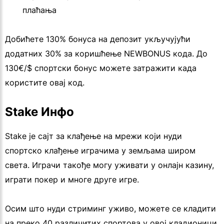
плаћања
Добићете 130% бонуса на депозит укључујући
додатних 30% за коришћење NEWBONUS кода. До
130€/$ спортски бонус можете затражити када
користите овај код.
Stake Инфо
Stake је сајт за клађење на мрежи који нуди
спортско клађење играчима у земљама широм
света. Играчи такође могу уживати у онлајн казину,
играти покер и многе друге игре.
Осим што нуди стриминг уживо, можете се кладити
на преко 40 различитих спортова у овој кладионици.