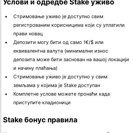
Услови и одредбе Stake уживо
Стримовање уживо је доступно свим
регистрованим корисницима који су уплатили
прави новац
Депозити могу бити од само 1€/$ или
еквивалентна валута (минимални износ
депозита може бити заснован на вашој локацији
и начину плаћања)
Стримовање уживо је доступно у свим
земљама у којима је Stake доступан
Комплетне услове можете пронаћи када
приступите кладионици
Stake бонус правила