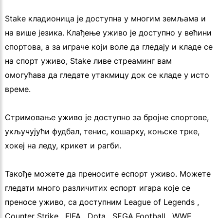
Stake кладионица је доступна у многим земљама и
на више језика. Клађење уживо је доступно у већини
спортова, а за играче који воле да гледају и кладе се
на спорт уживо, Stake ливе стреаминг вам
омогућава да гледате утакмицу док се кладе у исто
време.
Стримовање уживо је доступно за бројне спортове,
укључујући фудбал, тенис, кошарку, коњске трке,
хокеј на леду, крикет и рагби.
Такође можете да преносите еспорт уживо. Можете
гледати много различитих еспорт игара које се
преносе уживо, са доступним League of Legends ,
Counter Strike , FIFA , Dota , SEGA Football , WWE