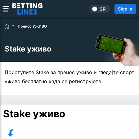
SR
Sign in
Пренос УЖИВО
Stake уживо
Приступите Stake за пренос уживо и гледајте спорт
уживо бесплатно када се региструјете.
Stake уживо