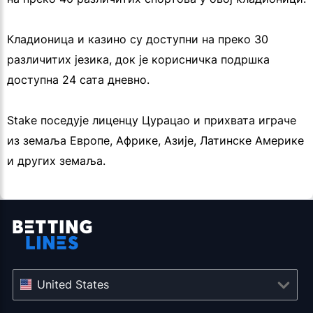
Кладионица и казино су доступни на преко 30
различитих језика, док је корисничка подршка
доступна 24 сата дневно.
Stake поседује лиценцу Цурацао и прихвата играче
из земаља Европе, Африке, Азије, Латинске Америке
и других земаља.
United States