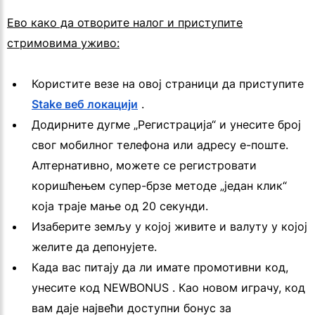
Ево како да отворите налог и приступите
стримовима уживо:
Користите везе на овој страници да приступите
Stake веб локацији
.
Додирните дугме „Регистрација“ и унесите број
свог мобилног телефона или адресу е-поште.
Алтернативно, можете се регистровати
коришћењем супер-брзе методе „један клик“
која траје мање од 20 секунди.
Изаберите земљу у којој живите и валуту у којој
желите да депонујете.
Када вас питају да ли имате промотивни код,
унесите код NEWBONUS . Као новом играчу, код
вам даје највећи доступни бонус за