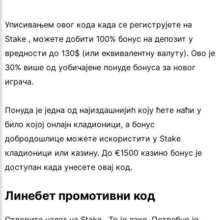
Уписивањем овог кода када се региструјете на
Stake , можете добити 100% бонус на депозит у
вредности до 130$ (или еквивалентну валуту). Ово је
30% више од уобичајене понуде бонуса за новог
играча.
Понуда је једна од најиздашнијиһ коју ћете наћи у
било којој онлајн кладионици, а бонус
добродошлице можете искористити у Stake
кладионици или казину. До €1500 казино бонус је
доступан када унесете овај код.
Линебет промотивни код
Отворите налог на Stake . То је лако. Потребно је