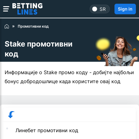
SR
Sign in
Промотивни код
Stake промотивни
код
Информације о Stake промо коду - добијте најбољи
бонус добродошлице када користите овај код
Линебет промотивни код