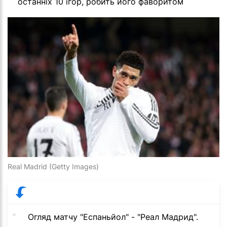
останніх 10 ігор, робить його фаворитом
Real Madrid (Getty Images)
Огляд матчу "Еспаньйол" - "Реал Мадрид".