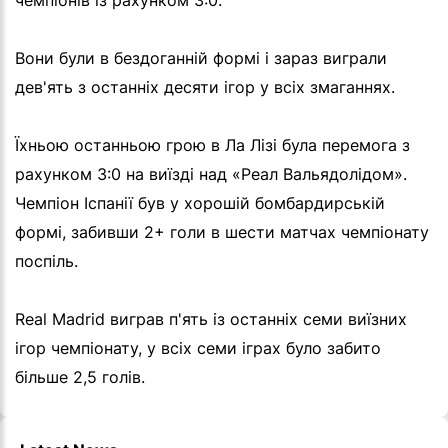
чемпіонів із рахунком 3:0.
Вони були в бездоганній формі і зараз виграли
дев'ять з останніх десяти ігор у всіх змаганнях.
Їхньою останньою грою в Ла Лізі була перемога з
рахунком 3:0 на виїзді над «Реал Вальядолідом».
Чемпіон Іспанії був у хорошій бомбардирській
формі, забивши 2+ голи в шести матчах чемпіонату
поспіль.
Real Madrid виграв п'ять із останніх семи виїзних
ігор чемпіонату, у всіх семи іграх було забито
більше 2,5 голів.