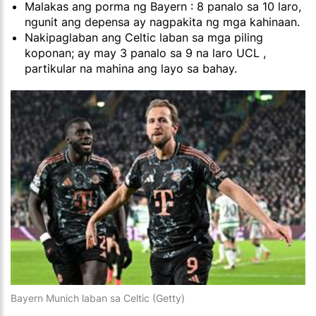
Malakas ang porma ng Bayern : 8 panalo sa 10 laro,
ngunit ang depensa ay nagpakita ng mga kahinaan.
Nakipaglaban ang Celtic laban sa mga piling
koponan; ay may 3 panalo sa 9 na laro UCL ,
partikular na mahina ang layo sa bahay.
Bayern Munich laban sa Celtic (Getty)