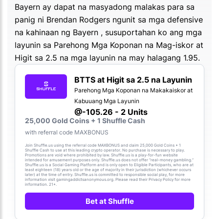
Bayern ay dapat na masyadong malakas para sa
panig ni Brendan Rodgers ngunit sa mga defensive
na kahinaan ng Bayern , susuportahan ko ang mga
layunin sa Parehong Mga Koponan na Mag-iskor at
Higit sa 2.5 na mga layunin na may halagang 1.95.
BTTS at Higit sa 2.5 na Layunin
Parehong Mga Koponan na Makakaiskor at
Kabuuang Mga Layunin
@-105.26 - 2 Units
25,000 Gold Coins + 1 Shuffle Cash
with referral code MAXBONUS
Join Shuffle.us using the referral code MAXBONUS and claim 25,000 Gold Coins + 1
Shuffle Cash to use at this leading crypto operator. No purchase is necessary to play.
Promotions are void where prohibited by law. Shuffle.us is a play-for-fun website
intended for amusement purposes only. Shuffle.us does not offer “real-money gambling.”
Shuffle.us is a Social Gaming Platform and is only open to Eligible Participants, who are at
least eighteen (18) years old or the age of majority in their jurisdiction (whichever occurs
later) at the time of entry. Shuffle.us is committed to responsible social play, for more
information visit gamingaddictsanonymous.org. Please read their Privacy Policy for more
information. 21+.
Bet at Shuffle