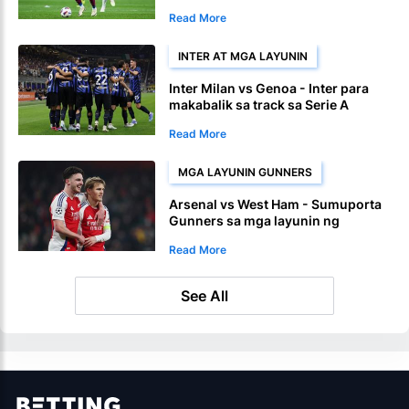
Liga
Read More
INTER AT MGA LAYUNIN
Inter Milan vs Genoa - Inter para
makabalik sa track sa Serie A
Read More
MGA LAYUNIN GUNNERS
Arsenal vs West Ham - Sumuporta
Gunners sa mga layunin ng
merkado sa Premier League
Read More
See All