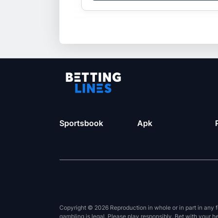
Sportsbook
Apk
Copyright © 2026 Reproduction in whole or in part in any f
gambling is legal. Please play responsibly. Bet with your h