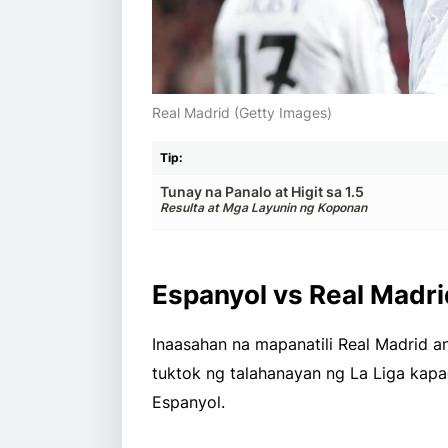
Real Madrid (Getty Images)
Tip:
Tunay na Panalo at Higit sa 1.5
Resulta at Mga Layunin ng Koponan
Espanyol vs Real Madr
Inaasahan na mapanatili Real Madrid a
tuktok ng talahanayan ng La Liga kapag
Espanyol.