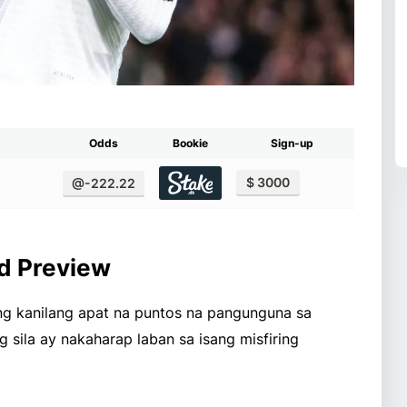
Odds
Bookie
Sign-up
$ 3000
@-222.22
id Preview
ng kanilang apat na puntos na pangunguna sa
 sila ay nakaharap laban sa isang misfiring