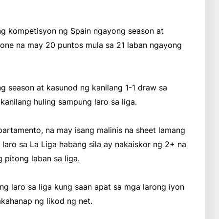
ng kompetisyon ng Spain ngayong season at
zone na may 20 puntos mula sa 21 laban ngayong
ng season at kasunod ng kanilang 1-1 draw sa
kanilang huling sampung laro sa liga.
artamento, na may isang malinis na sheet lamang
g laro sa La Liga habang sila ay nakaiskor ng 2+ na
g pitong laban sa liga.
ang laro sa liga kung saan apat sa mga larong iyon
kahanap ng likod ng net.