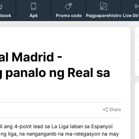
sbook
Apk
Promo code
Pagpaparehistro
Live St
al Madrid -
panalo ng Real sa
Share
li ang 4-point lead sa La Liga laban sa Espanyol
 ng liga, na nanganganib na ma-relegasyon na may