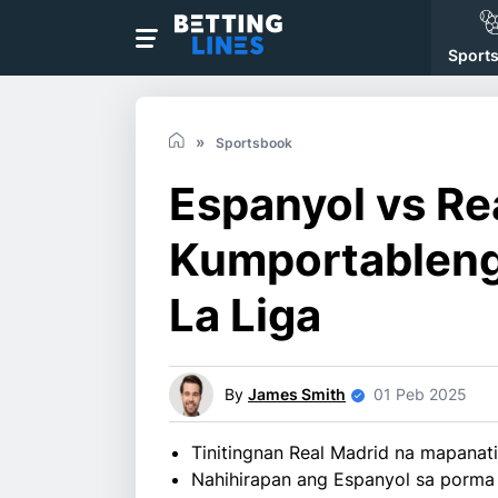
Sport
Sportsbook
Espanyol vs Re
Kumportableng 
La Liga
By
James Smith
01 Peb 2025
Tinitingnan Real Madrid na mapanati
Nahihirapan ang Espanyol sa porma