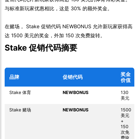
与标准新玩家优惠相比，这是 30% 的额外奖金。
在赌场， Stake 促销代码 NEWBONUS 允许新玩家获得高
达 1500 美元的奖金，外加 150 次免费旋转。
Stake 促销代码摘要
奖金
品牌
促销代码
价值
Stake 体育
NEWBONUS
130
美元
Stake 赌场
NEWBONUS
1500
美元
+
150
次免
费旋