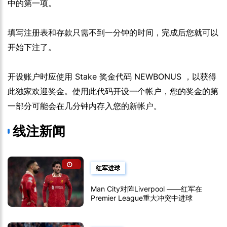
中的第一项。
填写注册表和存款只需不到一分钟的时间，完成后您就可以
开始下注了。
开设账户时应使用 Stake 奖金代码 NEWBONUS ，以获得
此独家欢迎奖金。使用此代码开设一个帐户，您的奖金的第
一部分可能会在几分钟内存入您的新帐户。
线注新闻
红军进球
Man City对阵Liverpool ——红军在
Premier League重大冲突中进球