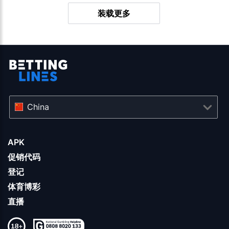
装载更多
China
APK
促销代码
登记
体育博彩
直播