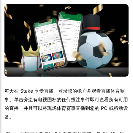
每天在 Stake 享受直播。登录您的帐户并观看直播体育赛
事。单击旁边有电视图标的任何投注事件即可查看所有可用
的直播，并且可以将现场体育赛事直播到您的 PC 或移动设
备。