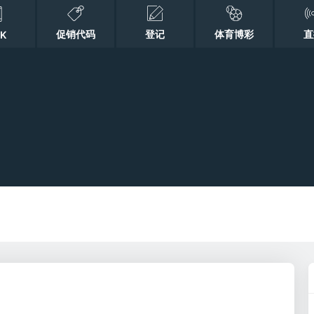
促销代码
登记
体育博彩
直
K