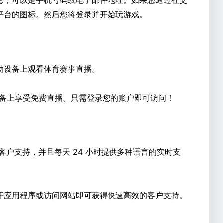
息，可以是手机号码或电子邮件地址。如果您通过社交
平台的图标。然后您将登录并开始玩游戏。
或移动设备上观看体育赛事直播。
移动设备上享受免费直播。只需登录您的账户即可访问！
的客户支持，并且每天 24 小时提供多种语言的实时支
开应用程序或访问网站即可获得快速高效的客户支持。