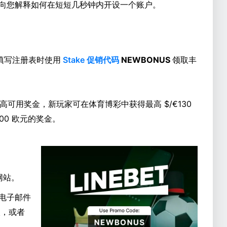
们将向您解释如何在短短几秒钟内开设一个账户。
填写注册表时使用
Stake 促销代码
NEWBONUS
领取丰
最高可用奖金，新玩家可在体育博彩中获得最高 $/€130
00 欧元的奖金。
网站。
或电子邮件
入，或者