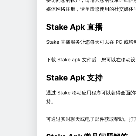
要访问您的帐户，请输入您的登录详细信
媒体网络注册，请单击您使用的社交媒体
Stake Apk 直播
Stake 直播服务让您每天可以在 PC 
下载 Stake apk 文件后，您可以在
Stake Apk 支持
通过 Stake 移动应用程序可以获得全面
持。
可通过实时聊天或电子邮件获取帮助。打