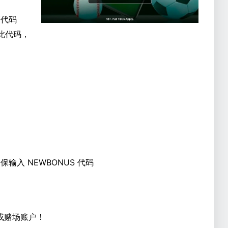
销代码
此代码，
入 NEWBONUS 代码
或赌场账户！