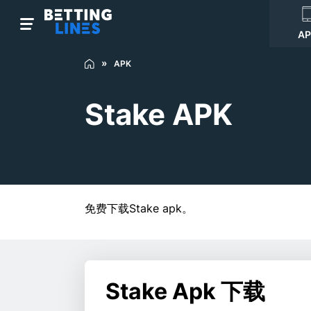
AP
APK
Stake APK
免费下载Stake apk。
Stake Apk 下载