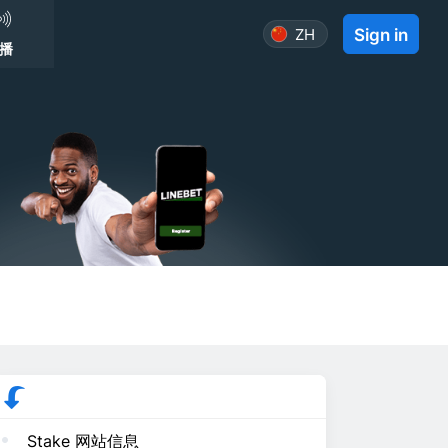
ZH
Sign in
播
Stake 网站信息