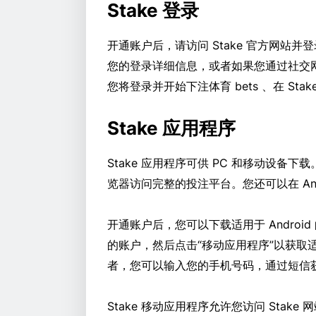
Stake 登录
开通账户后，请访问
Stake
官方网站并登
您的登录详细信息，或者如果您通过社交
您将登录并开始下注体育 bets 、在
Stak
Stake 应用程序
Stake
应用程序可供 PC 和移动设备下
览器访问完整的投注平台。您还可以在 And
开通账户后，您可以下载适用于 Android
的账户，然后点击“移动应用程序”以获取适用于
者，您可以输入您的手机号码，通过短信
Stake
移动应用程序允许您访问
Stake
网