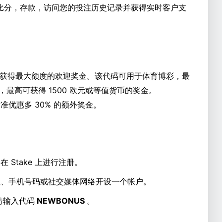
比分，存款，访问您的投注历史记录并获得实时客户支
新玩家获得最大额度的欢迎奖金。该代码可用于体育博彩，最
，最高可获得 1500 欧元或等值货币的奖金。
比标准优惠多 30% 的额外奖金。
，在
Stake
上进行注册。
址、手机号码或社交媒体网络开设一个帐户。
请输入代码
NEWBONUS
。