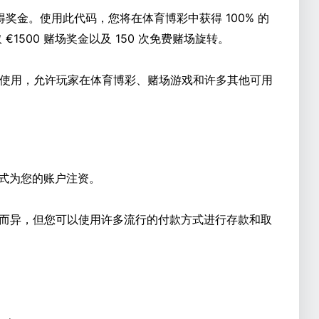
奖金。使用此代码，您将在体育博彩中获得 100% 的
 €1500 赌场奖金以及 150 次免费赌场旋转。
使用，允许玩家在体育博彩、赌场游戏和许多其他可用
种方式为您的账户注资。
区而异，但您可以使用许多流行的付款方式进行存款和取