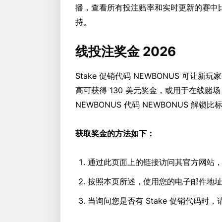
播，查看所有投注赔率和实时更新的赛中
持。
线投注奖金 2026
Stake
促销代码 NEWBONUS 可让
高可获得 130 美元奖金，或用于在线赌场
NEWBONUS 代码 NEWBONUS 解锁
获取奖金的方法如下：
通过此页面上的链接访问其官方网站
按照本页所述，使用您的电子邮件地
当询问您是否有
Stake
促销代码时，