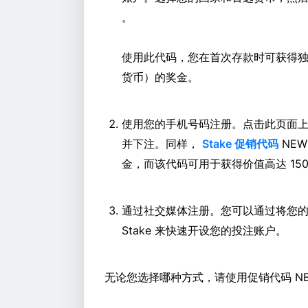
。
使用此代码，您在首次存款时可获得独家 
货币）的奖金。
使用您的手机号码注册。点击此页面上的
并下注。同样，
Stake 促销代码
NEW
金，而该代码可用于获得价值高达 15
通过社交媒体注册。您可以通过将您的 Goog
Stake
来快速开设您的投注账户。
无论您选择哪种方式，请使用促销代码 NE