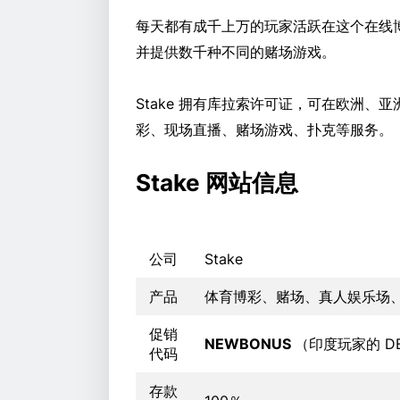
每天都有成千上万的玩家活跃在这个在线博彩
并提供数千种不同的赌场游戏。
Stake
拥有库拉索许可证，可在欧洲、亚
彩、现场直播、赌场游戏、扑克等服务。
Stake 网站信息
公司
Stake
产品
体育博彩、赌场、真人娱乐场、赛
促销
NEWBONUS
（印度玩家的 DES
代码
存款