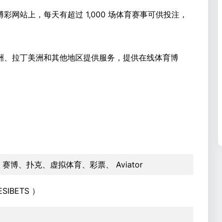
网站上，每天有超过 1,000 场体育赛事可供投注，
洲、拉丁美洲和其他地区提供服务，提供在线体育博
博、扑克、虚拟体育、彩票、 Aviator
IBETS ）