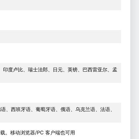
美元、印度卢比、瑞士法郎、日元、英镑、巴西雷亚尔、孟
、德语、西班牙语、葡萄牙语、俄语、乌克兰语、法语、
S 上下载。移动浏览器/PC 客户端也可用