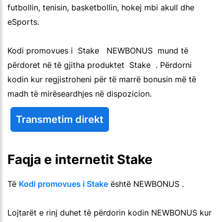
futbollin, tenisin, basketbollin, hokej mbi akull dhe 
eSports.
Kodi promovues i  Stake   NEWBONUS  mund të 
përdoret në të gjitha produktet  Stake  . Përdorni 
kodin kur regjistroheni për të marrë bonusin më të 
madh të mirëseardhjes në dispozicion.
Transmetim direkt
Faqja e internetit Stake
Të
Kodi promovues i Stake
është NEWBONUS .
Lojtarët e rinj duhet të përdorin kodin NEWBONUS kur