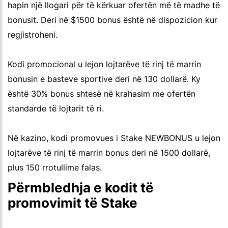
hapin një llogari për të kërkuar ofertën më të madhe të
bonusit. Deri në $1500 bonus është në dispozicion kur
regjistroheni.
Kodi promocional u lejon lojtarëve të rinj të marrin
bonusin e basteve sportive deri në 130 dollarë. Ky
është 30% bonus shtesë në krahasim me ofertën
standarde të lojtarit të ri.
Në kazino, kodi promovues i Stake NEWBONUS u lejon
lojtarëve të rinj të marrin bonus deri në 1500 dollarë,
plus 150 rrotullime falas.
Përmbledhja e kodit të
promovimit të Stake